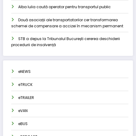
Alba Iulia caută operator pentru transportul public
Două asociații ale transportatorilor cer transformarea
schemei de compensare a accizei în mecanism permanent
STB a depus la Tribunalul București cererea deschiderii
procedurii de insolvență
eNEWS
eTRUCK
eTRAILER
eVAN
eBUS