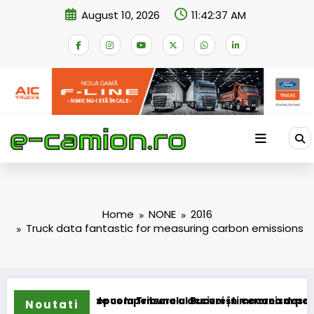
Skip
August 10, 2026
11:42:37 AM
to
content
Home
NONE
2016
Truck data fantastic for measuring carbon emissions
hemei de compensare a accizei în mecanism permanent
 a depus la Tribunalul București cererea deschiderii procedur
DKV Mo
Noutati