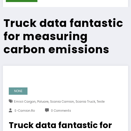
Truck data fantastic
for measuring
carbon emissions
NONE
,
,
,
,
Emisii Cargon
Poluare
Scania Camion
Scania Truck
Teste
E-Camion.ro
0 Comments
Truck data fantastic for