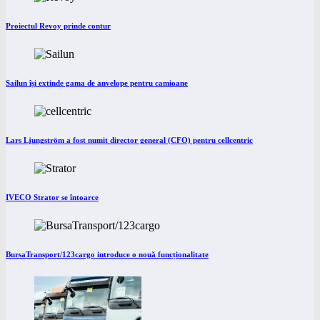
Proiectul Revoy prinde contur
Sailun își extinde gama de anvelope pentru camioane
Lars Ljungström a fost numit director general (CFO) pentru cellcentric
IVECO Strator se întoarce
BursaTransport/123cargo introduce o nouă funcționalitate