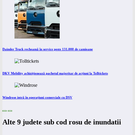
Daimler Truck recheamă în service peste 131.000 de camioane
DKV Mobility achiziționează pachetul majoritar de acțiuni la Tolltickets
Windrose intră în operațiuni comerciale cu DSV
Alte 9 judete sub cod rosu de inundatii