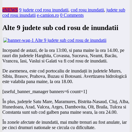
eNEWS
9 judete cod rosu inundatii
,
cod rosu inundatii
,
judete sub
cod rosu inundatii
e-camion.ro
0 Comments
Alte 9 judete sub cod rosu de inundatii
Incepand de astazi, de la ora 13:00, si pana maine la ora 14.00, pe
rauri din judetele Harghita, Covasna, Suceava, Neamt, Bacău,
Vrancea, Iasi, Vaslui si Galati va fi cod rosu de inundatii.
De asemenea, este cod portocaliu de inundații in judetele Mures,
Sibiu, Brasov, Prahova, Buzau si Botosani. Avertizarea hidrologică
este valabila pana maine, la ora 18.00.
[useful_banner_manager banners=6 count=1]
În plus, județele Satu Mare, Maramures, Bistrita-Nasaud, Cluj, Alba,
Hunedoara, Arad, Valcea, Arges, Dambovita, Olt, Braila, Tulcea si
Constanta sunt sub cod galben pana maine seara, la ora 24.00.
În zonele afectate de inundatii, mai multe trenuri au fost anulate, iar
pe cinci drumuri nationale se circula cu dificultate.