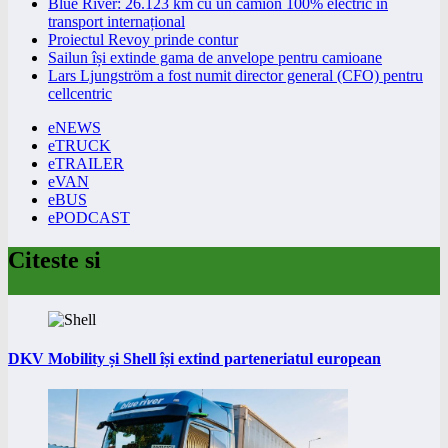
Blue River: 26.123 km cu un camion 100% electric în
transport internațional
Proiectul Revoy prinde contur
Sailun își extinde gama de anvelope pentru camioane
Lars Ljungström a fost numit director general (CFO) pentru
cellcentric
eNEWS
eTRUCK
eTRAILER
eVAN
eBUS
ePODCAST
Citeste si
DKV Mobility și Shell își extind parteneriatul european