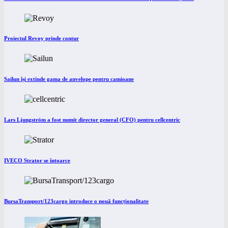
Proiectul Revoy prinde contur
Sailun își extinde gama de anvelope pentru camioane
Lars Ljungström a fost numit director general (CFO) pentru cellcentric
IVECO Strator se întoarce
BursaTransport/123cargo introduce o nouă funcționalitate