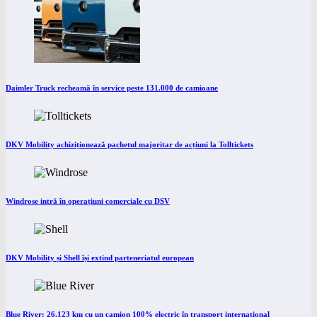
Daimler Truck recheamă în service peste 131.000 de camioane
DKV Mobility achiziționează pachetul majoritar de acțiuni la Tolltickets
Windrose intră în operațiuni comerciale cu DSV
DKV Mobility și Shell își extind parteneriatul european
Blue River: 26.123 km cu un camion 100% electric în transport internațional