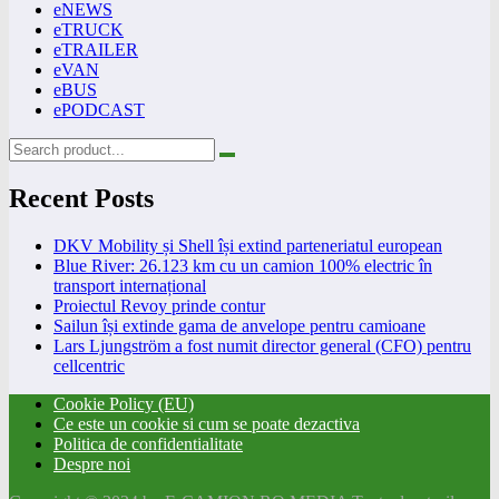
eNEWS
eTRUCK
eTRAILER
eVAN
eBUS
ePODCAST
Recent Posts
DKV Mobility și Shell își extind parteneriatul european
Blue River: 26.123 km cu un camion 100% electric în
transport internațional
Proiectul Revoy prinde contur
Sailun își extinde gama de anvelope pentru camioane
Lars Ljungström a fost numit director general (CFO) pentru
cellcentric
Cookie Policy (EU)
Ce este un cookie si cum se poate dezactiva
Politica de confidentialitate
Despre noi