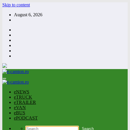
Skip to content
August 6, 2026
eNEWS
eTRUCK
eTRAILER
eVAN
eBUS
ePODCAST