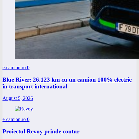
e-camion.ro
0
Blue River: 26.123 km cu un camion 100% electric
în transport internațional
August 5, 2026
e-camion.ro
0
Proiectul Revoy prinde contur