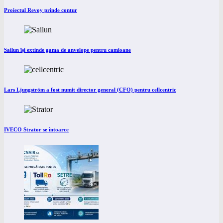
Proiectul Revoy prinde contur
Sailun își extinde gama de anvelope pentru camioane
Lars Ljungström a fost numit director general (CFO) pentru cellcentric
IVECO Strator se întoarce