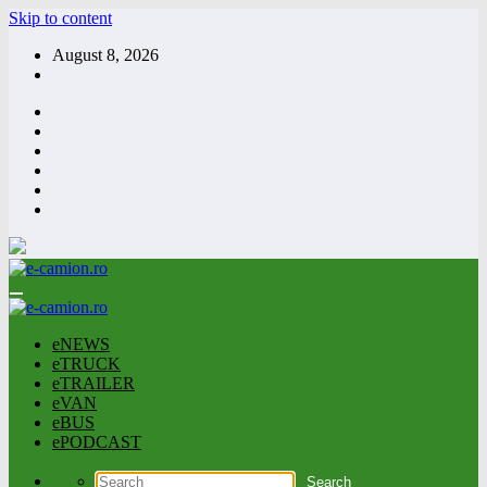
Skip to content
August 8, 2026
eNEWS
eTRUCK
eTRAILER
eVAN
eBUS
ePODCAST