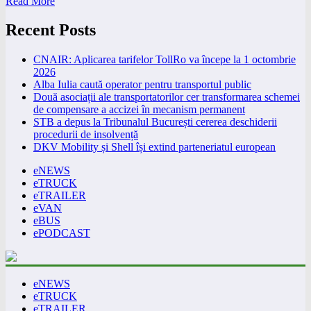
Read More
Recent Posts
CNAIR: Aplicarea tarifelor TollRo va începe la 1 octombrie
2026
Alba Iulia caută operator pentru transportul public
Două asociații ale transportatorilor cer transformarea schemei
de compensare a accizei în mecanism permanent
STB a depus la Tribunalul București cererea deschiderii
procedurii de insolvență
DKV Mobility și Shell își extind parteneriatul european
eNEWS
eTRUCK
eTRAILER
eVAN
eBUS
ePODCAST
eNEWS
eTRUCK
eTRAILER