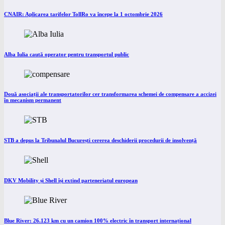
CNAIR: Aplicarea tarifelor TollRo va începe la 1 octombrie 2026
Alba Iulia caută operator pentru transportul public
Două asociații ale transportatorilor cer transformarea schemei de compensare a accizei
în mecanism permanent
STB a depus la Tribunalul București cererea deschiderii procedurii de insolvență
DKV Mobility și Shell își extind parteneriatul european
Blue River: 26.123 km cu un camion 100% electric în transport internațional