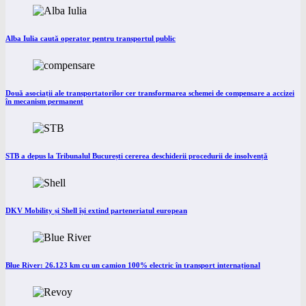
Alba Iulia caută operator pentru transportul public
Două asociații ale transportatorilor cer transformarea schemei de compensare a accizei
în mecanism permanent
STB a depus la Tribunalul București cererea deschiderii procedurii de insolvență
DKV Mobility și Shell își extind parteneriatul european
Blue River: 26.123 km cu un camion 100% electric în transport internațional