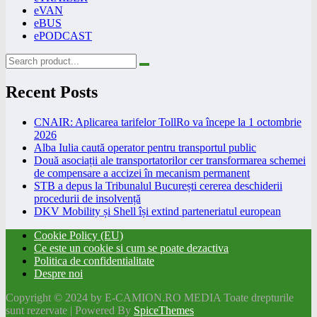
eVAN
eBUS
ePODCAST
Recent Posts
CNAIR: Aplicarea tarifelor TollRo va începe la 1 octombrie
2026
Alba Iulia caută operator pentru transportul public
Două asociații ale transportatorilor cer transformarea schemei
de compensare a accizei în mecanism permanent
STB a depus la Tribunalul București cererea deschiderii
procedurii de insolvență
DKV Mobility și Shell își extind parteneriatul european
Cookie Policy (EU)
Ce este un cookie si cum se poate dezactiva
Politica de confidentialitate
Despre noi
Copyright © 2024 by E-CAMION.RO MEDIA Toate drepturile
sunt rezervate | Powered By
SpiceThemes