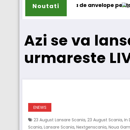
ma de anvelope pentru camioane
Lars Ljungström a fost nu
Noutati
Azi se va lan
urmareste LI
ENEWS
,
,
23 August Lansare Scania
23 August Scania
In
,
,
,
Scania
Lansare Scania
Nextgenscania
Noua Gam