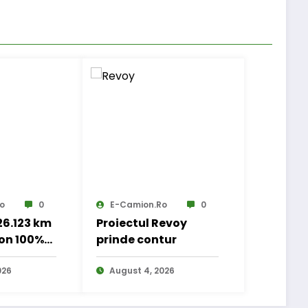
o
0
E-Camion.ro
0
 26.123 km
Proiectul Revoy
on 100%
prinde contur
 transport
nal
026
August 4, 2026