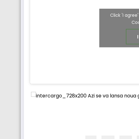
Click 'I agre
Coo