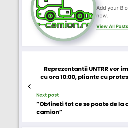
Add your Bio
now.
View All Post
Reprezentantii UNTRR vor imp
cu ora 10:00, pliante cu protes
Next post
”Obtineti tot ce se poate de l
camion”