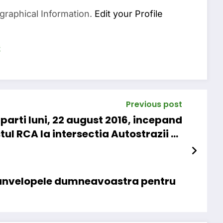
graphical Information.
Edit your Profile
s
Previous post
arti luni, 22 august 2016, incepand
tul RCA la intersectia Autostrazii A1
cu Centura București
a anvelopele dumneavoastra pentru