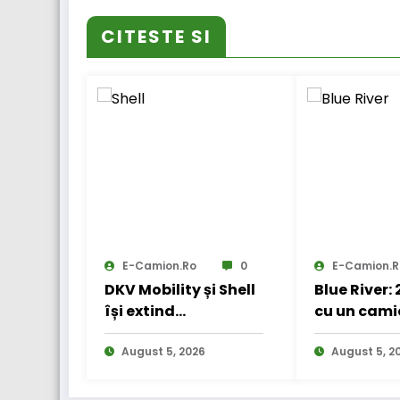
CITESTE SI
E-Camion.ro
0
E-Camion.r
DKV Mobility și Shell
Blue River:
își extind
cu un cami
parteneriatul
electric în
european
August 5, 2026
internațio
August 5, 2