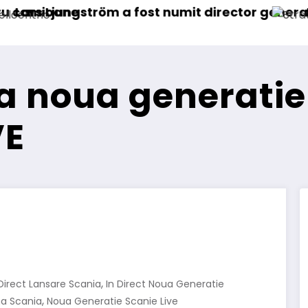
mit director general (CFO) pentru cellcentric
IVECO Strator se întoarce
sa noua generatie
VE
,
 Direct Lansare Scania
In Direct Noua Generatie
,
a Scania
Noua Generatie Scanie Live