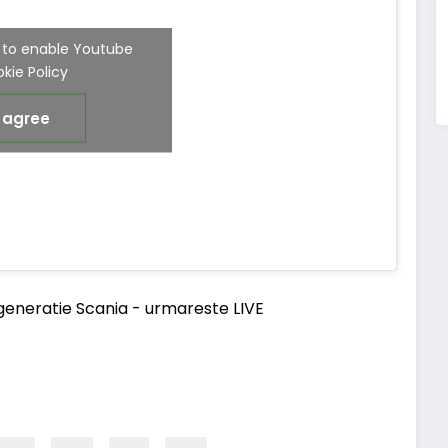
e' to enable Youtube
kie Policy
I agree