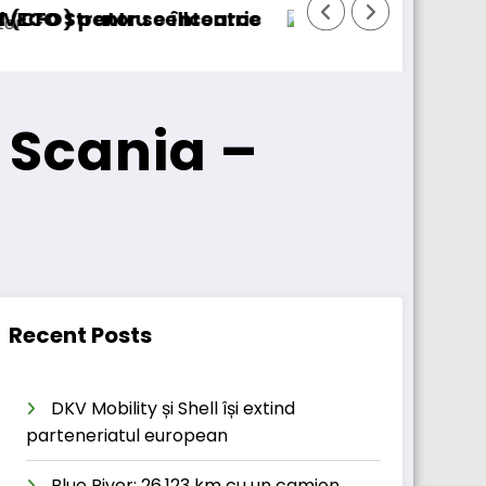
BursaTransport/123cargo introduce o nouă
 Scania –
Recent Posts
DKV Mobility și Shell își extind
parteneriatul european
Blue River: 26.123 km cu un camion