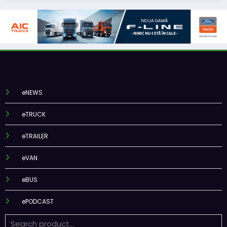
eNEWS
eTRUCK
eTRAILER
eVAN
eBUS
ePODCAST