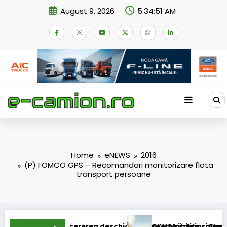
Skip
August 9, 2026
5:34:52 AM
to
content
Home
eNEWS
2016
(P) FOMCO GPS – Recomandari monitorizare flota
transport persoane
ti cererea deschiderii procedurii de insolvență
DKV Mobility și Shell își extind part