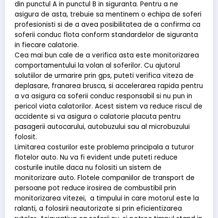
din punctul A in punctul B in siguranta. Pentru a ne
asigura de asta, trebuie sa mentinem o echipa de soferi
profesionisti si de a avea posibilitatea de a confirma ca
soferii conduc flota conform standardelor de siguranta
in fiecare calatorie.
Cea mai bun cale de a verifica asta este monitorizarea
comportamentului la volan al soferilor. Cu ajutorul
solutiilor de urmarire prin gps, puteti verifica viteza de
deplasare, franarea brusca, si accelerarea rapida pentru
a va asigura ca soferii conduc responsabil si nu pun in
pericol viata calatorilor. Acest sistem va reduce riscul de
accidente si va asigura o calatorie placuta pentru
pasagerii autocarului, autobuzului sau al microbuzului
folosit.
Limitarea costurilor este problema principala a tuturor
flotelor auto. Nu va fi evident unde puteti reduce
costurile inutile daca nu folositi un sistem de
monitorizare auto. Flotele companiilor de transport de
persoane pot reduce irosirea de combustibil prin
monitorizarea vitezei, a timpului in care motorul este la
ralanti, a folosirii neautorizate si prin eficientizarea