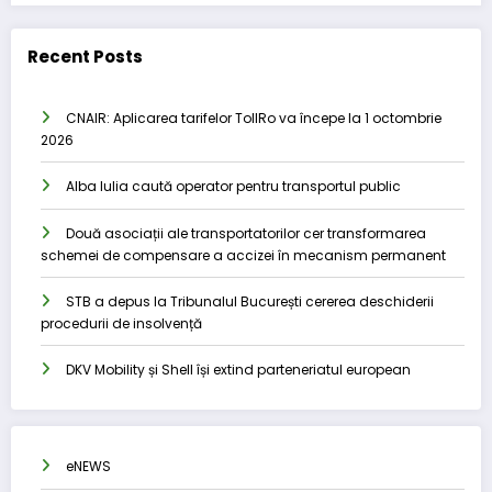
Recent Posts
CNAIR: Aplicarea tarifelor TollRo va începe la 1 octombrie
2026
Alba Iulia caută operator pentru transportul public
Două asociații ale transportatorilor cer transformarea
schemei de compensare a accizei în mecanism permanent
STB a depus la Tribunalul București cererea deschiderii
procedurii de insolvență
DKV Mobility și Shell își extind parteneriatul european
eNEWS