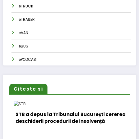
eTRUCK
eTRAILER
eVAN
eBUS
ePODCAST
Citeste si
STB a depus la Tribunalul București cererea
deschiderii procedurii de insolvență