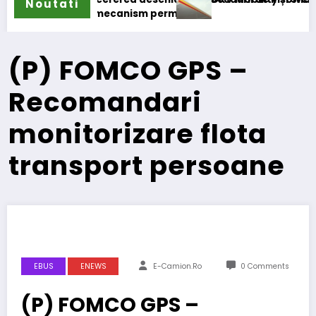
Noutati
i în mecanism permanent
(P) FOMCO GPS –
Recomandari
monitorizare flota
transport persoane
EBUS
ENEWS
E-Camion.ro
0 Comments
(P) FOMCO GPS –