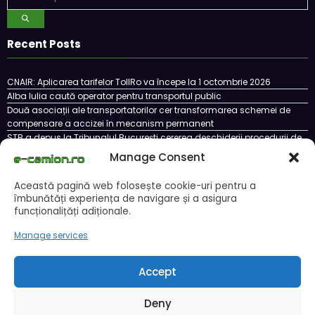
Recent Posts
CNAIR: Aplicarea tarifelor TollRo va începe la 1 octombrie 2026
Alba Iulia caută operator pentru transportul public
Două asociații ale transportatorilor cer transformarea schemei de
compensare a accizei în mecanism permanent
STB a depus la Tribunalul București cererea deschiderii procedurii de
insolvență
Manage Consent
DKV Mobility și Shell își extind parteneriatul european
Această pagină web folosește cookie-uri pentru a
îmbunătăți experiența de navigare și a asigura
funcționalițăți adiționale.
Cookie Policy (EU)
Ce este un cookie si cum se poate dezactiva
Manage services
Politica de confidentialitate
Despre noi
Copyright © 2024 by E-CAMION.RO MEDIA Toate drepturile sunt rezervate |
Powered By
SpiceThemes
Accept
Deny