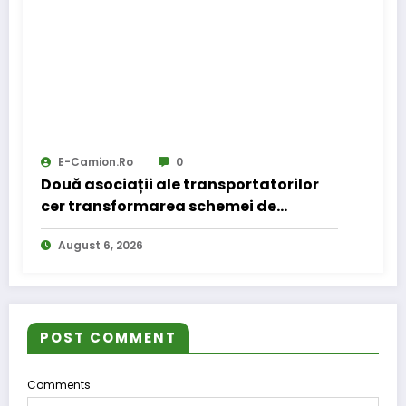
E-Camion.ro
0
Două asociații ale transportatorilor
cer transformarea schemei de
compensare a accizei în mecanism
August 6, 2026
permanent
POST COMMENT
Comments