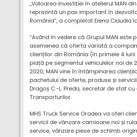
„Valoarea investiției în atelierul MAN di
reprezintă un pas important în dezvolta
România”, a completat Elena Claudia I
“Având în vedere că Grupul MAN este pr
asemenea că oferta variată a companiei 
clienților din România (în primele 4 lun
piață pe segmentul vehiculelor noi de 21,
2020, MAN vine în întâmpinarea cliențilo
pachetului de oferte, produse și servicii
Dragoș C.-L. Preda, secretar de stat cu 
Transporturilor.
MHS Truck Service Oradea va oferi clienți
servicii de vânzare camioane noi și rula
service, vânzare piese de schimb origi