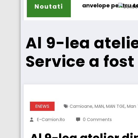
e anvelope pentru camioane
Lars Ljungström a fost numit 
Noutati
Al 9-lea ateli
Service a fos
,
,
,
ENEWS
Camioane
MAN
MAN TGE
Man 
E-Camion.ro
0 Comments