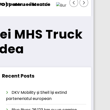
BursaTransport/123cargo introduce o nouă fun
D
elei MHS Truck
adea
Recent Posts
DKV Mobility și Shell își extind
parteneriatul european
Blue River: 26.123 km cu un camion