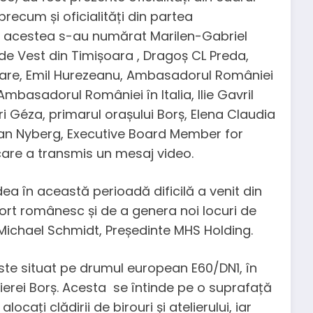
 precum și oficialități din partea
re acestea s-au numărat Marilen-Gabriel
i de Vest din Timișoara , Dragoș CL Preda,
icare, Emil Hurezeanu, Ambasadorul României
basadorul României în Italia, Ilie Gavril
i Géza, primarul orașului Borș, Elena Claudia
an Nyberg, Executive Board Member for
care a transmis un mesaj video.
ea în această perioadă dificilă a venit din
ort românesc și de a genera noi locuri de
Michael Schmidt, Președinte MHS Holding.
te situat pe drumul european E60/DN1, în
ierei Borș. Acesta se întinde pe o suprafață
cați clădirii de birouri și atelierului, iar