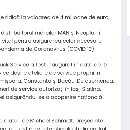
se ridică la valoarea de 4 milioane de euro;
distribuitorul mărcilor MAN și Neoplan în
 vital pentru asigurarea celor necesare
e pandemia de Coronavirus (COVID 19).
ruck Service a fost inaugurat în data de 10
ice deține ateliere de service proprii în
, Timișoara, Constanța și Bacău. De asemenea,
eri de service autorizați în Iași, Slatina,
fel asigurându-se o acoperire națională
e, alături de Michael Schmidt, președinte
o, au fost prezente oficialități din cadrul