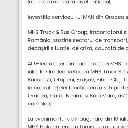
locuri de muncă la nivel national;
Investiția serviceu-lui MAN din Oradea 
MHS Truck & Bus Group, importatorul și 
România, susține sectorul de transport,
depășirii situației de criză, cauzată d
Al 9-lea atelier din cadrul rețelei MHS T
iulie, la Oradea. Rețeaua MHS Truck Serv
București, Otopeni, Brașov, Sibiu, Cluj
în cadrul rețelei funcționează și 5 parten
Oradea, Piatra Neamț și Baia Mare, ast
completă.
La evenimentul de inaugurare din 10 iuli
MHS Holding, care a trimis un mesaj vide