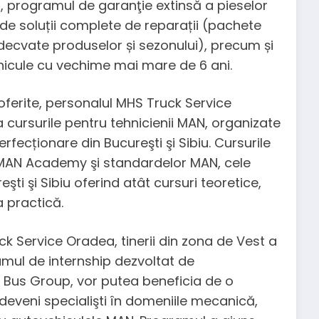
, programul de garanţie extinsă a pieselor
 de soluții complete de reparații (pachete
ecvate produselor și sezonului), precum și
hicule cu vechime mai mare de 6 ani.
r oferite, personalul MHS Truck Service
cursurile pentru tehnicienii MAN, organizate
rfecționare din Bucureşti şi Sibiu. Cursurile
MAN Academy şi standardelor MAN, cele
ti şi Sibiu oferind atât cursuri teoretice,
a practică.
k Service Oradea, tinerii din zona de Vest a
ramul de internship dezvoltat de
 Bus Group, vor putea beneficia de o
a deveni specialişti în domeniile mecanică,