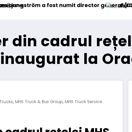
director general (CFO) pentru cellcentric
IVECO Strator se întoarce
er din cadrul reț
t inaugurat la Or
,
,
Trucks
MHS Truck & Bus Group
MHS Truck Service