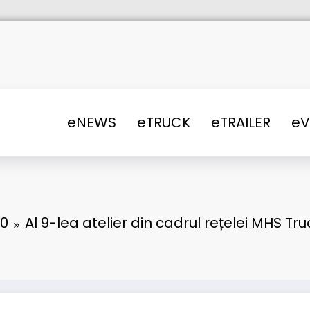
eNEWS
eTRUCK
eTRAILER
e
0
Al 9-lea atelier din cadrul rețelei MHS Tr