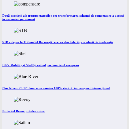
Două asociații ale transportatorilor cer transformarea schemei de compensare a accizei
în mecanism permanent
STB a depus la Tribunalul București cererea deschiderii procedurii de insolvență
DKV Mobility și Shell își extind parteneriatul european
Blue River: 26.123 km cu un camion 100% electric în transport internațional
Proiectul Revoy prinde contur