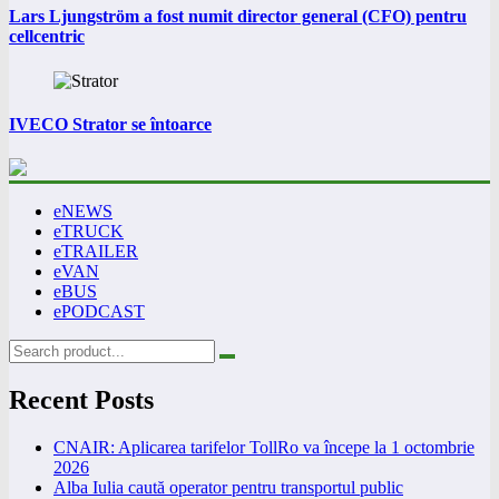
Lars Ljungström a fost numit director general (CFO) pentru
cellcentric
IVECO Strator se întoarce
eNEWS
eTRUCK
eTRAILER
eVAN
eBUS
ePODCAST
Recent Posts
CNAIR: Aplicarea tarifelor TollRo va începe la 1 octombrie
2026
Alba Iulia caută operator pentru transportul public