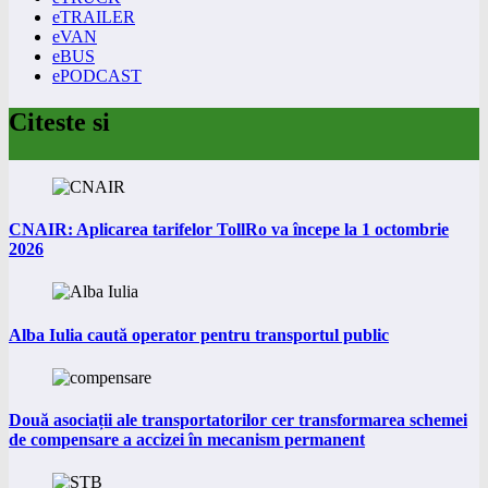
eTRAILER
eVAN
eBUS
ePODCAST
Citeste si
CNAIR: Aplicarea tarifelor TollRo va începe la 1 octombrie
2026
Alba Iulia caută operator pentru transportul public
Două asociații ale transportatorilor cer transformarea schemei
de compensare a accizei în mecanism permanent