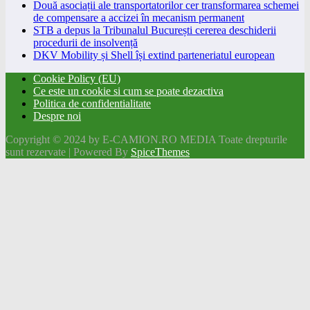
Două asociații ale transportatorilor cer transformarea schemei
de compensare a accizei în mecanism permanent
STB a depus la Tribunalul București cererea deschiderii
procedurii de insolvență
DKV Mobility și Shell își extind parteneriatul european
Cookie Policy (EU)
Ce este un cookie si cum se poate dezactiva
Politica de confidentialitate
Despre noi
Copyright © 2024 by E-CAMION.RO MEDIA Toate drepturile
sunt rezervate | Powered By
SpiceThemes