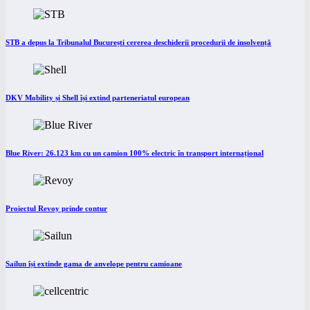
STB a depus la Tribunalul București cererea deschiderii procedurii de insolvență
DKV Mobility și Shell își extind parteneriatul european
Blue River: 26.123 km cu un camion 100% electric în transport internațional
Proiectul Revoy prinde contur
Sailun își extinde gama de anvelope pentru camioane