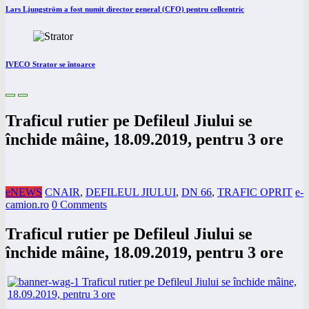
Lars Ljungström a fost numit director general (CFO) pentru cellcentric
IVECO Strator se întoarce
Traficul rutier pe Defileul Jiului se
închide mâine, 18.09.2019, pentru 3 ore
eNEWS
CNAIR
,
DEFILEUL JIULUI
,
DN 66
,
TRAFIC OPRIT
e-
camion.ro
0 Comments
Traficul rutier pe Defileul Jiului se
închide mâine, 18.09.2019, pentru 3 ore