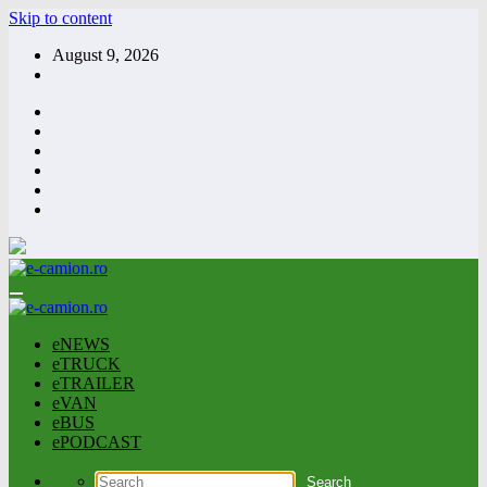
Skip to content
August 9, 2026
eNEWS
eTRUCK
eTRAILER
eVAN
eBUS
ePODCAST