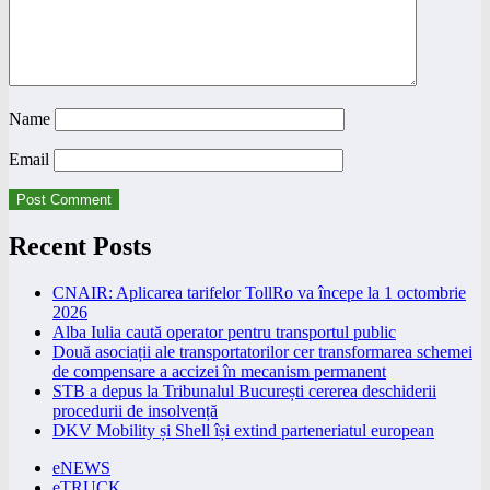
Name
Email
Recent Posts
CNAIR: Aplicarea tarifelor TollRo va începe la 1 octombrie
2026
Alba Iulia caută operator pentru transportul public
Două asociații ale transportatorilor cer transformarea schemei
de compensare a accizei în mecanism permanent
STB a depus la Tribunalul București cererea deschiderii
procedurii de insolvență
DKV Mobility și Shell își extind parteneriatul european
eNEWS
eTRUCK