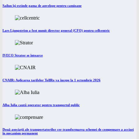
Sailun își extinde gama de anvelope pentru camioane
Lars Ljungström a fost numit director general (CFO) pentru cellcentric
IVECO Strator se întoarce
CNAIR: Aplicarea tarifelor TollRo va începe la 1 octombrie 2026
Alba Iulia caută operator pentru transportul public
Două asociații ale transportatorilor cer transformarea schemei de compensare a accizei
în mecanism permanent