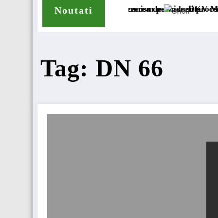
mpensare a accizei în mecanism permanent
Tribunalul București cererea deschiderii procedurii de in
DKV Mobility și Sh
Noutati
Tag: DN 66