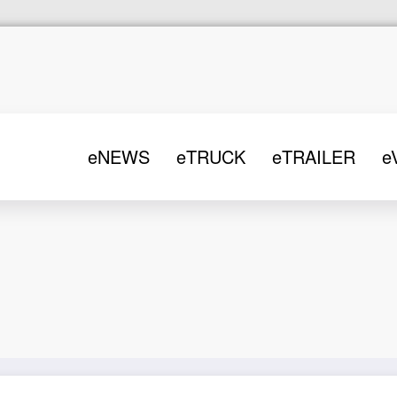
eNEWS
eTRUCK
eTRAILER
e