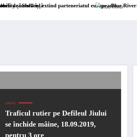
solvență
ell își extind parteneriatul european
Blue River: 26.123 km
ENEWS
Traficul rutier pe Defileul Jiului
se închide mâine, 18.09.2019,
pentru 3 ore