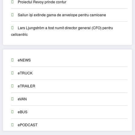
Proiectul Revoy prinde contur
Sailun își extinde gama de anvelope pentru camioane
Lars Ljungström a fost numit director general (CFO) pentru
cellcentric
eNEWS
eTRUCK
eTRAILER
eVAN
eBUS
ePODCAST