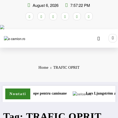
Skip
August 6, 2026
7:57:23 PM
to
content
Home
TRAFIC OPRIT
gama de anvelope pentru camioane
Lars Ljungström a fost numit
Noutati
Tag: TRAFIC OPRIT