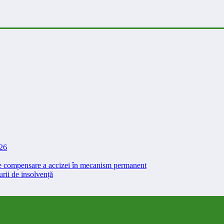
026
 de compensare a accizei în mecanism permanent
rii de insolvență