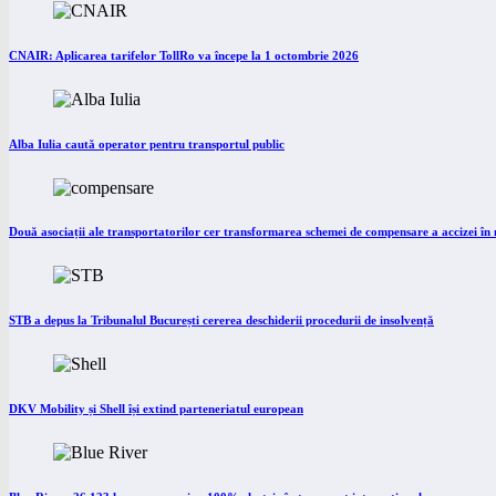
CNAIR: Aplicarea tarifelor TollRo va începe la 1 octombrie 2026
Alba Iulia caută operator pentru transportul public
Două asociații ale transportatorilor cer transformarea schemei de compensare a accizei î
STB a depus la Tribunalul București cererea deschiderii procedurii de insolvență
DKV Mobility și Shell își extind parteneriatul european