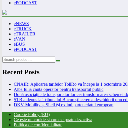
ePODCAST
eNEWS
eTRUCK
eTRAILER
eVAN
eBUS
ePODCAST
Recent Posts
CNAIR: Aplicarea tarifelor TollRo va începe la 1 octombrie 2
Alba Iulia caută operator pentru transportul public
Două asociații ale transportatorilor cer transformarea schemei
STB a depus la Tribunalul București cererea deschiderii procedu
DKV Mobility și Shell își extind parteneriatul european
Cookie Policy (EU)
Ce este un cookie si cum se poate dezactiva
Politica de confidentialitate