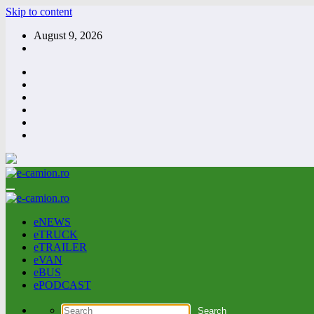
Skip to content
August 9, 2026
eNEWS
eTRUCK
eTRAILER
eVAN
eBUS
ePODCAST