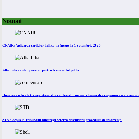
Noutati
CNAIR: Aplicarea tarifelor TollRo va începe la 1 octombrie 2026
Alba Iulia caută operator pentru transportul public
Două asociații ale transportatorilor cer transformarea schemei de compensare a accizei î
STB a depus la Tribunalul București cererea deschiderii procedurii de insolvență