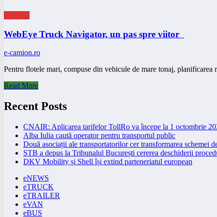
eNEWS
WebEye Truck Navigator, un pas spre viitor
e-camion.ro
Pentru flotele mari, compuse din vehicule de mare tonaj, planificarea 
Read More
Recent Posts
CNAIR: Aplicarea tarifelor TollRo va începe la 1 octombrie 2
Alba Iulia caută operator pentru transportul public
Două asociații ale transportatorilor cer transformarea schemei
STB a depus la Tribunalul București cererea deschiderii procedu
DKV Mobility și Shell își extind parteneriatul european
eNEWS
eTRUCK
eTRAILER
eVAN
eBUS