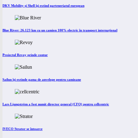
DKV Mobility și Shell își extind parteneriatul european
Blue River: 26.123 km cu un camion 100% electric în transport internațional
Proiectul Revoy prinde contur
Sailun își extinde gama de anvelope pentru camioane
Lars Ljungström a fost numit director general (CFO) pentru cellcentric
IVECO Strator se întoarce