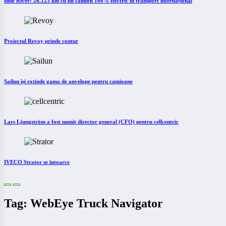
Blue River: 26.123 km cu un camion 100% electric în transport internațional
Proiectul Revoy prinde contur
Sailun își extinde gama de anvelope pentru camioane
Lars Ljungström a fost numit director general (CFO) pentru cellcentric
IVECO Strator se întoarce
Tag: WebEye Truck Navigator