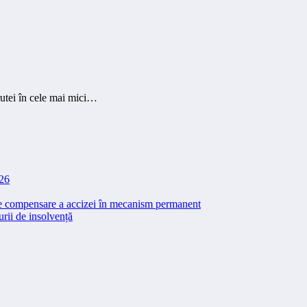
rutei în cele mai mici…
026
 de compensare a accizei în mecanism permanent
rii de insolvență