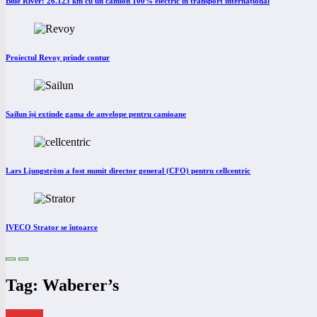
Blue River: 26.123 km cu un camion 100% electric în transport internațional
Proiectul Revoy prinde contur
Sailun își extinde gama de anvelope pentru camioane
Lars Ljungström a fost numit director general (CFO) pentru cellcentric
IVECO Strator se întoarce
Tag: Waberer’s
eNEWS