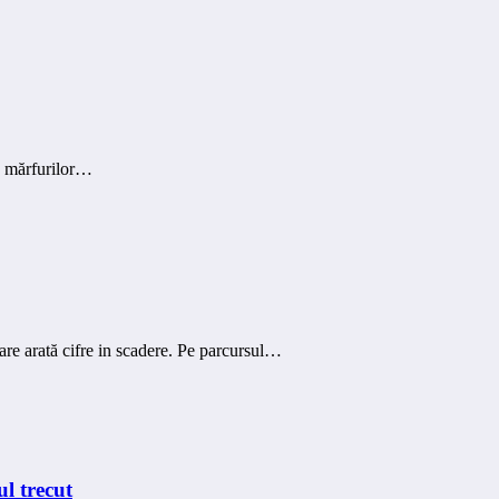
ea mărfurilor…
care arată cifre in scadere. Pe parcursul…
l trecut