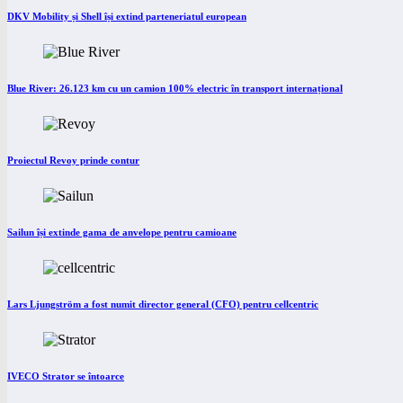
DKV Mobility și Shell își extind parteneriatul european
Blue River: 26.123 km cu un camion 100% electric în transport internațional
Proiectul Revoy prinde contur
Sailun își extinde gama de anvelope pentru camioane
Lars Ljungström a fost numit director general (CFO) pentru cellcentric
IVECO Strator se întoarce