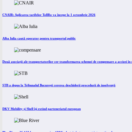
CNAIR: Aplicarea tarifelor TollRo va începe la 1 octombrie 2026
Alba Iulia caută operator pentru transportul public
Două asociații ale transportatorilor cer transformarea schemei de compensare a accizei î
STB a depus la Tribunalul București cererea deschiderii procedurii de insolvență
DKV Mobility și Shell își extind parteneriatul european