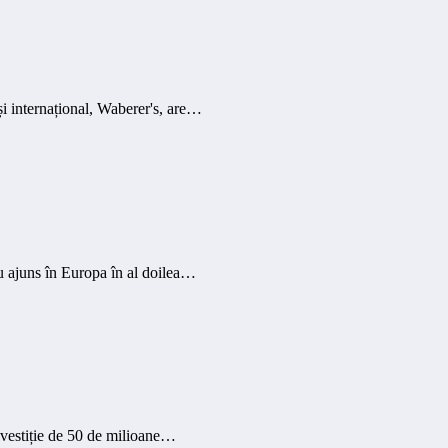
și internațional, Waberer's, are…
 au ajuns în Europa în al doilea…
nvestiție de 50 de milioane…