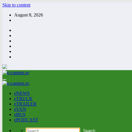
Skip to content
August 8, 2026
eNEWS
eTRUCK
eTRAILER
eVAN
eBUS
ePODCAST