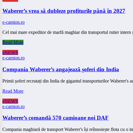
Waberer’s vrea să dubleze profiturile până în 2027
e-camion.ro
Cel mai mare expeditor de marfă maghiar din transportul rutier intern 
Read More
eNEWS
e-camion.ro
Compania Waberer’s angajează șoferi din India
Primii șoferi recrutați din India de gigantul transporturilor Waberer's
Read More
eNEWS
e-camion.ro
Waberer’s comandă 570 camioane noi DAF
Compania maghiară de transport Waberer's își reînnoiește flota cu o i