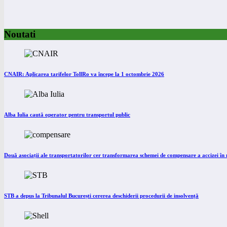
Noutati
CNAIR: Aplicarea tarifelor TollRo va începe la 1 octombrie 2026
Alba Iulia caută operator pentru transportul public
Două asociații ale transportatorilor cer transformarea schemei de compensare a accizei î
STB a depus la Tribunalul București cererea deschiderii procedurii de insolvență