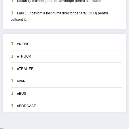
Sailun își extinde gama de anvelope pentru camioane
Lars Ljungström a fost numit director general (CFO) pentru
cellcentric
eNEWS
eTRUCK
eTRAILER
eVAN
eBUS
ePODCAST