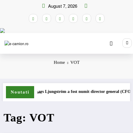
Skip
August 7, 2026
to
content
Home
VOT
ne
Lars Ljungström a fost numit director general (CFO) pentru
Noutati
Tag: VOT