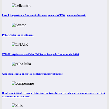
Lars Ljungström a fost numit director general (CFO) pentru cellcentric
IVECO Strator se întoarce
CNAIR: Aplicarea tarifelor TollRo va începe la 1 octombrie 2026
Alba Iulia caută operator pentru transportul public
Două asociații ale transportatorilor cer transformarea schemei de compensare a accizei
în mecanism permanent