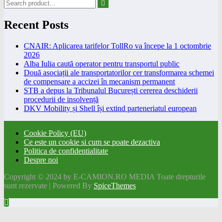
Recent Posts
CNAIR: Aplicarea tarifelor TollRo va începe la 1 octombrie
2026
Alba Iulia caută operator pentru transportul public
Două asociații ale transportatorilor cer transformarea schemei
de compensare a accizei în mecanism permanent
STB a depus la Tribunalul București cererea deschiderii
procedurii de insolvență
DKV Mobility și Shell își extind parteneriatul european
Cookie Policy (EU)
Ce este un cookie si cum se poate dezactiva
Politica de confidentialitate
Despre noi
Copyright © 2024 by E-CAMION.RO MEDIA Toate drepturile
sunt rezervate | Powered By
SpiceThemes