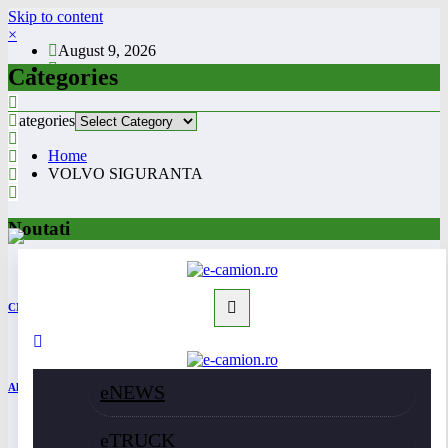
Skip to content
×
August 9, 2026
Categories
Categories
Home
VOLVO SIGURANTA
Noutati
CNAIR: Aplicarea tarifelor TollRo va începe la 1 octombrie 2026
eNEWS
Alba Iulia caută operator pentru transportul public
eTRUCK