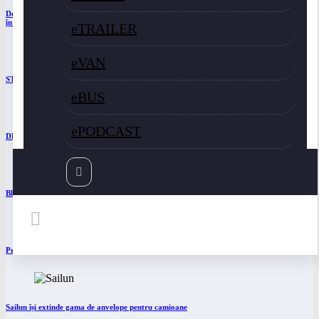
Două asociații ale transportatorilor cer transformarea schemei de compensare a accizei
în mecanism permanent
eTRAILER
eVAN
STB a depus la Tribunalul București cererea deschiderii procedurii de insolvență
eBUS
ePODCAST
DKV Mobility și Shell își extind parteneriatul european
Blue River: 26.123 km cu un camion 100% electric în transport internațional
Proiectul Revoy prinde contur
Sailun își extinde gama de anvelope pentru camioane