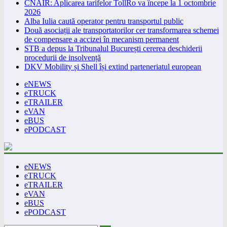
CNAIR: Aplicarea tarifelor TollRo va începe la 1 octombrie
2026
Alba Iulia caută operator pentru transportul public
Două asociații ale transportatorilor cer transformarea schemei
de compensare a accizei în mecanism permanent
STB a depus la Tribunalul București cererea deschiderii
procedurii de insolvență
DKV Mobility și Shell își extind parteneriatul european
eNEWS
eTRUCK
eTRAILER
eVAN
eBUS
ePODCAST
eNEWS
eTRUCK
eTRAILER
eVAN
eBUS
ePODCAST