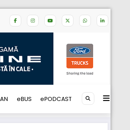
Home
Volvo FM și Volvo FMX
VAN
eBUS
ePODCAST