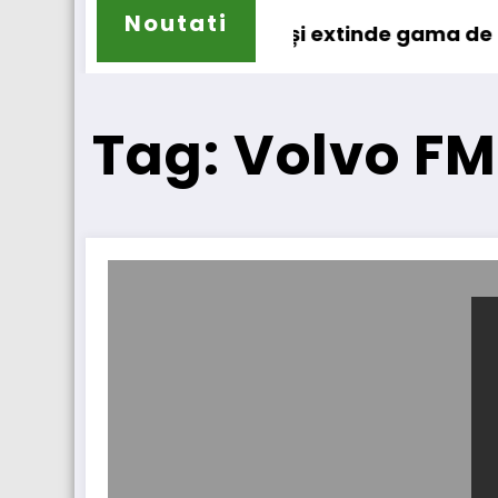
Noutati
Sailun își extinde gama de anvelope pe
Tag: Volvo FM