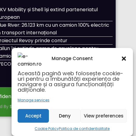
KV Mobility și Shell își extind parteneriatul
uropean
lue River: 26.123 km cu un camion 100% electric
n transport internațional
roiectul Revoy prinde contur
ailun își extinde gama de anvelope pentru
amioane
Manage Consent
VECO Strator se întoarce
Această pagină web folosește cookie-
uri pentru a îmbunătăți experiența de
navigare și a asigura funcționalițăți
adiționale.
fidentialitate
Despre noi
Manage services
ed By
SpiceThemes
Accept
Deny
View preferences
Cookie Policy
Politica de confidentialitate