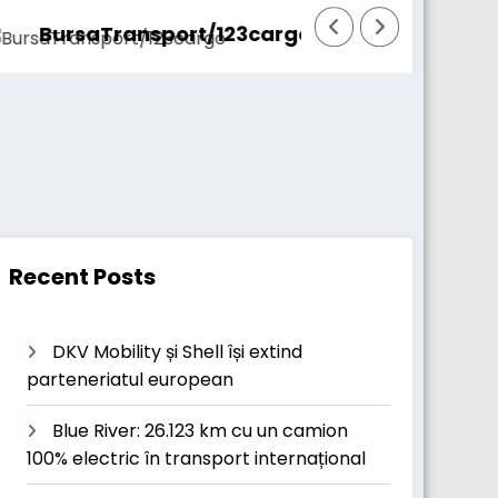
sport/123cargo introduce o nouă funcționalita
Daimler Tru
Recent Posts
DKV Mobility și Shell își extind
parteneriatul european
Blue River: 26.123 km cu un camion
100% electric în transport internațional