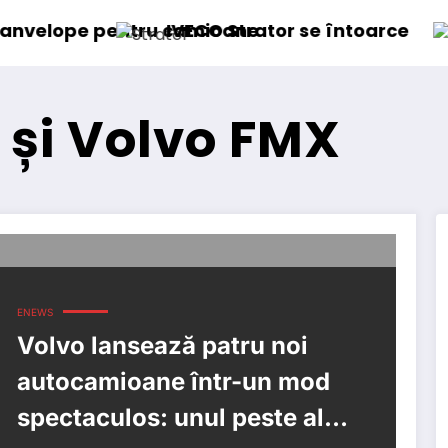
ntru camioane
IVECO Strator se întoarce
BursaTran
 și Volvo FMX
ENEWS
Volvo lansează patru noi
autocamioane într-un mod
spectaculos: unul peste altul