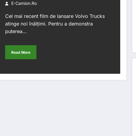
iar deasupra președintele
E-Camion.ro
companiei
Cel mai recent film de lansare Volvo Trucks
atinge noi înălțimi. Pentru a demonstra
puterea…
Read More