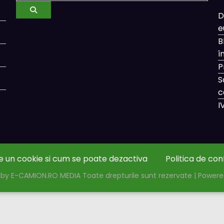
D
e
B
î
P
S
c
I
e un cookie si cum se poate dezactiva
Politica de con
by E-CAMION.RO MEDIA Toate drepturile sunt rezervate | Power