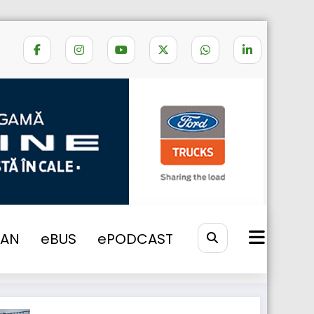
Home
Volvo FL
VAN
eBUS
ePODCAST