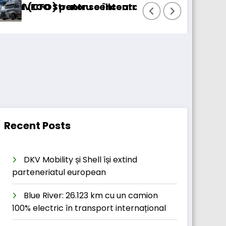
entru cellcentric
rator se întoarce
BursaTransport/123car
Recent Posts
DKV Mobility și Shell își extind
parteneriatul european
Blue River: 26.123 km cu un camion
100% electric în transport internațional