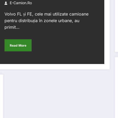
pentru orașe
E-Camion.ro
Volvo FL și FE, cele mai utilizate camioane
pentru distribuția în zonele urbane, au
primit…
Read More