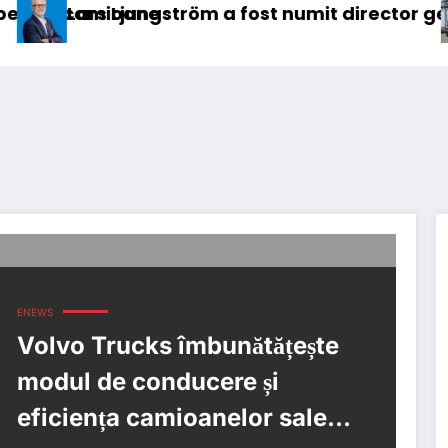
oane
jungström a fost numit director general (CFO) p
IVECO St
ENEWS
Volvo Trucks îmbunătățește
modul de conducere și
eficiența camioanelor sale