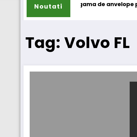
lun își extinde gama de anvelope pentru cami
Lars L
Noutati
Tag: Volvo FL