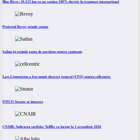
Blue River: 26.123 km cu un camion 100% electric în transport internațional
Proiectul Revoy prinde contur
Sailun își extinde gama de anvelope pentru camioane
Lars Ljungström a fost numit director general (CFO) pentru cellcentric
IVECO Strator se întoarce
CNAIR: Aplicarea tarifelor TollRo va începe la 1 octombrie 2026