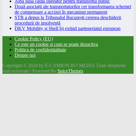
Alba Iulia caută operator pentru transportul public
Două asociații ale transportatorilor cer transformarea schemei
de compensare a accizei în mecanism permanent
STB a depus la Tribunalul București cererea deschiderii
procedurii de insolvență
DKV Mobility și Shell își extind parteneriatul european
Cookie Policy (EU)
Ce este un cookie si cum se poate dezactiva
Politica de confidentialitate
Despre noi
Copyright © 2024 by E-CAMION.RO MEDIA Toate drepturile
sunt rezervate | Powered By
SpiceThemes