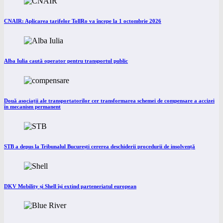
CNAIR: Aplicarea tarifelor TollRo va începe la 1 octombrie 2026
Alba Iulia caută operator pentru transportul public
Două asociații ale transportatorilor cer transformarea schemei de compensare a accizei
în mecanism permanent
STB a depus la Tribunalul București cererea deschiderii procedurii de insolvență
DKV Mobility și Shell își extind parteneriatul european