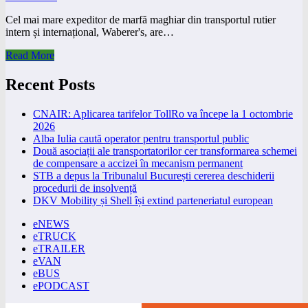
Cel mai mare expeditor de marfă maghiar din transportul rutier
intern și internațional, Waberer's, are…
Read More
Recent Posts
CNAIR: Aplicarea tarifelor TollRo va începe la 1 octombrie
2026
Alba Iulia caută operator pentru transportul public
Două asociații ale transportatorilor cer transformarea schemei
de compensare a accizei în mecanism permanent
STB a depus la Tribunalul București cererea deschiderii
procedurii de insolvență
DKV Mobility și Shell își extind parteneriatul european
eNEWS
eTRUCK
eTRAILER
eVAN
eBUS
ePODCAST