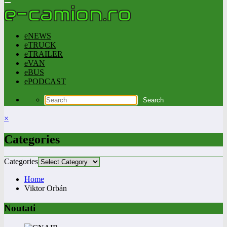
eNEWS
eTRUCK
eTRAILER
eVAN
eBUS
ePODCAST
×
Categories
Categories
Home
Viktor Orbán
Noutati