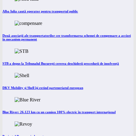
Alba Iulia caută operator pentru transportul public
Două asociații ale transportatorilor cer transformarea schemei de compensare a accizei
în mecanism permanent
STB a depus la Tribunalul București cererea deschiderii procedurii de insolvență
DKV Mobility și Shell își extind parteneriatul european
Blue River: 26.123 km cu un camion 100% electric în transport internațional