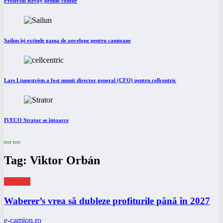
Proiectul Revoy prinde contur
Sailun își extinde gama de anvelope pentru camioane
Lars Ljungström a fost numit director general (CFO) pentru cellcentric
IVECO Strator se întoarce
Tag: Viktor Orbán
eNEWS
Waberer’s vrea să dubleze profiturile până în 2027
e-camion.ro