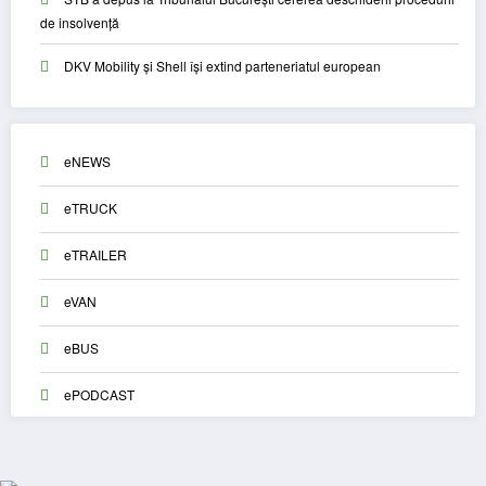
de insolvență
DKV Mobility și Shell își extind parteneriatul european
eNEWS
eTRUCK
eTRAILER
eVAN
eBUS
ePODCAST