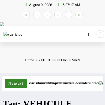
Skip
August 9, 2026
5:27:17 AM
to
content
Home
VEHICULE USOARE MAN
ompensare a accizei în mecanism permanent
STB a depus la Tribunalul București cererea deschiderii procedurii de ins
DKV
Noutati
Tag: VEHICULE