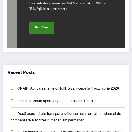
Vânzările de camioane noi MAN au crescut, în 2018, cu
35% față de anul precedent,…
Read More
Recent Posts
CNAIR: Aplicarea tarifelor TollRo va începe la 1 octombrie 2026
Alba Iulia caută operator pentru transportul public
Două asociații ale transportatorilor cer transformarea schemei de
compensare a accizei în mecanism permanent
STB a depus la Tribunalul București cererea deschiderii procedurii