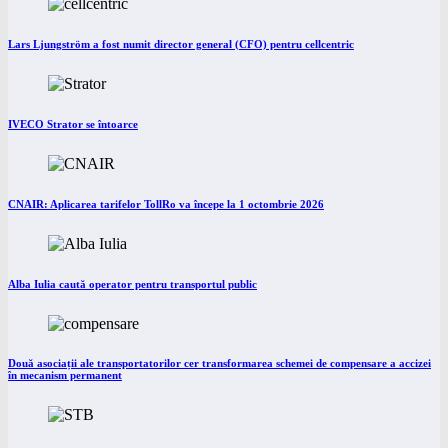
Lars Ljungström a fost numit director general (CFO) pentru cellcentric
IVECO Strator se întoarce
CNAIR: Aplicarea tarifelor TollRo va începe la 1 octombrie 2026
Alba Iulia caută operator pentru transportul public
Două asociații ale transportatorilor cer transformarea schemei de compensare a accizei
în mecanism permanent