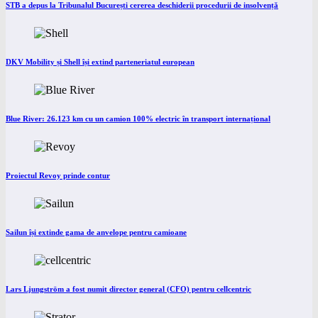
STB a depus la Tribunalul București cererea deschiderii procedurii de insolvență
DKV Mobility și Shell își extind parteneriatul european
Blue River: 26.123 km cu un camion 100% electric în transport internațional
Proiectul Revoy prinde contur
Sailun își extinde gama de anvelope pentru camioane
Lars Ljungström a fost numit director general (CFO) pentru cellcentric