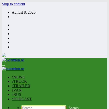
Skip to content
August 8, 2026
eNEWS
eTRUCK
eTRAILER
eVAN
eBUS
ePODCAST