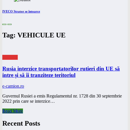
IVECO Strator se întoarce
Tag: VEHICULE UE
eNEWS
Rusia interzice transportatorilor rutieri din UE să
intre și să îi tranziteze teritoriul
e-camion.ro
Guvernul Rusiei a emis Regulamentul nr. 1728 din 30 septembrie
2022 prin care se interzice…
Read More
Recent Posts