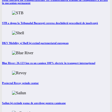
Două asociații ale transportatorilor cer transformarea schemei de compensare a accizei
în mecanism permanent
STB a depus la Tribunalul București cererea deschiderii procedurii de insolvență
DKV Mobility și Shell își extind parteneriatul european
Blue River: 26.123 km cu un camion 100% electric în transport internațional
Proiectul Revoy prinde contur
Sailun își extinde gama de anvelope pentru camioane