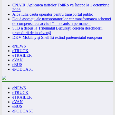
CNAIR: Aplicarea tarifelor TollRo va începe la 1 octombrie
2026
Alba Iulia caută operator pentru transportul public
Două asociații ale transportatorilor cer transformarea schemei
de compensare a accizei în mecanism permanent
STB a depus la Tribunalul București cererea deschiderii
procedurii de insolvență
DKV Mobility și Shell își extind parteneriatul european
eNEWS
eTRUCK
eTRAILER
eVAN
eBUS
ePODCAST
eNEWS
eTRUCK
eTRAILER
eVAN
eBUS
ePODCAST