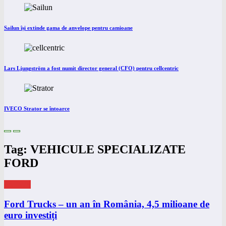
Sailun își extinde gama de anvelope pentru camioane
Lars Ljungström a fost numit director general (CFO) pentru cellcentric
IVECO Strator se întoarce
Tag: VEHICULE SPECIALIZATE
FORD
eNEWS
Ford Trucks – un an în România, 4,5 milioane de
euro investiți