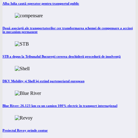
Alba Iulia caută operator pentru transportul public
Două asociații ale transportatorilor cer transformarea schemei de compensare a accizei
în mecanism permanent
STB a depus la Tribunalul București cererea deschiderii procedurii de insolvență
DKV Mobility și Shell își extind parteneriatul european
Blue River: 26.123 km cu un camion 100% electric în transport internațional
Proiectul Revoy prinde contur