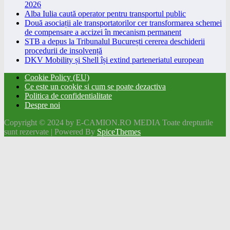
2026
Alba Iulia caută operator pentru transportul public
Două asociații ale transportatorilor cer transformarea schemei
de compensare a accizei în mecanism permanent
STB a depus la Tribunalul București cererea deschiderii
procedurii de insolvență
DKV Mobility și Shell își extind parteneriatul european
Cookie Policy (EU)
Ce este un cookie si cum se poate dezactiva
Politica de confidentialitate
Despre noi
Copyright © 2024 by E-CAMION.RO MEDIA Toate drepturile
sunt rezervate | Powered By
SpiceThemes