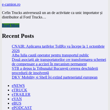
e-camion.ro
Cefin Trucks aniversează un an de activitate ca unic importator și
distribuitor al Ford Trucks…
Read More
Recent Posts
CNAIR: Aplicarea tarifelor TollRo va începe la 1 octombrie
2026
Alba Iulia caută operator pentru transportul public
Două asociații ale transportatorilor cer transformarea schemei
de compensare a accizei în mecanism permanent
STB a depus la Tribunalul București cererea deschiderii
procedurii de insolvență
DKV Mobility și Shell își extind parteneriatul european
eNEWS
eTRUCK
eTRAILER
eVAN
eBUS
ePODCAST