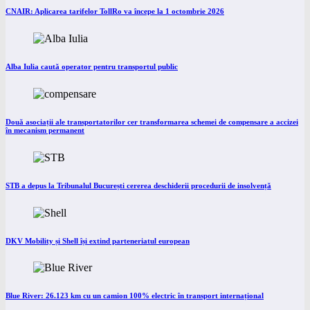
CNAIR: Aplicarea tarifelor TollRo va începe la 1 octombrie 2026
Alba Iulia caută operator pentru transportul public
Două asociații ale transportatorilor cer transformarea schemei de compensare a accizei
în mecanism permanent
STB a depus la Tribunalul București cererea deschiderii procedurii de insolvență
DKV Mobility și Shell își extind parteneriatul european
Blue River: 26.123 km cu un camion 100% electric în transport internațional