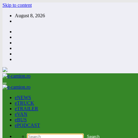
Skip to content
August 8, 2026
eNEWS
eTRUCK
eTRAILER
eVAN
eBUS
ePODCAST