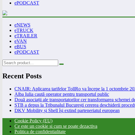
ePODCAST
eNEWS
eTRUCK
eTRAILER
eVAN
eBUS
ePODCAST
Recent Posts
CNAIR: Aplicarea tarifelor TollRo va începe la 1 octombrie 2
Alba Iulia caută operator pentru transportul public
Două asociații ale transportatorilor cer transformarea schemei
STB a depus la Tribunalul București cererea deschiderii procedu
DKV Mobility și Shell își extind parteneriatul european
Cookie Policy (EU)
Ce este un cookie si cum se poate dezactiva
Politica de confidentialitate