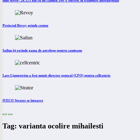
Blue River: 26.123 km cu un camion 100% electric în transport internațional
Proiectul Revoy prinde contur
Sailun își extinde gama de anvelope pentru camioane
Lars Ljungström a fost numit director general (CFO) pentru cellcentric
IVECO Strator se întoarce
Tag: varianta ocolire mihailesti