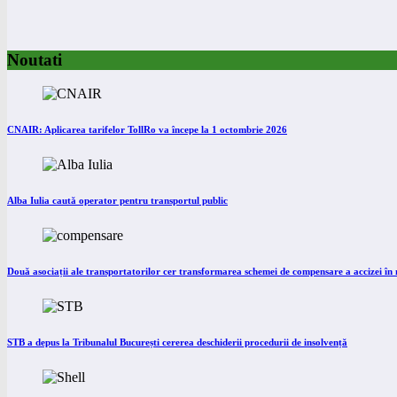
Noutati
CNAIR: Aplicarea tarifelor TollRo va începe la 1 octombrie 2026
Alba Iulia caută operator pentru transportul public
Două asociații ale transportatorilor cer transformarea schemei de compensare a accizei î
STB a depus la Tribunalul București cererea deschiderii procedurii de insolvență