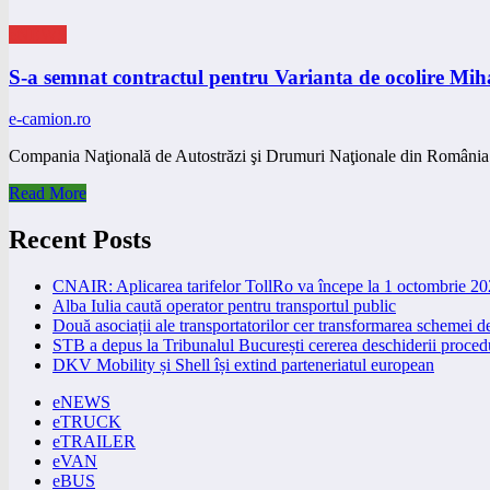
eNEWS
S-a semnat contractul pentru Varianta de ocolire Miha
e-camion.ro
Compania Naţională de Autostrăzi şi Drumuri Naţionale din România
Read More
Recent Posts
CNAIR: Aplicarea tarifelor TollRo va începe la 1 octombrie 2
Alba Iulia caută operator pentru transportul public
Două asociații ale transportatorilor cer transformarea schemei
STB a depus la Tribunalul București cererea deschiderii procedu
DKV Mobility și Shell își extind parteneriatul european
eNEWS
eTRUCK
eTRAILER
eVAN
eBUS