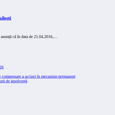
ilesti
 anunță că în data de 21.04.2016,…
026
 de compensare a accizei în mecanism permanent
rii de insolvență