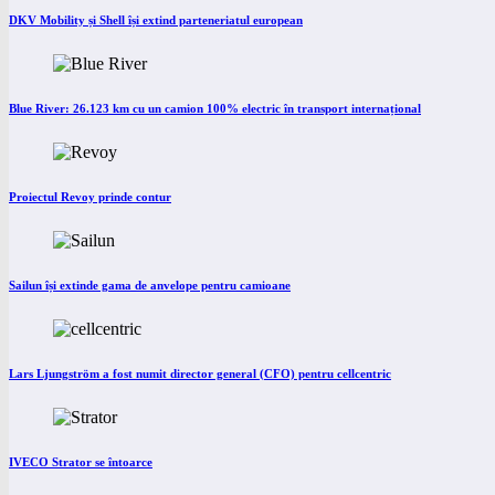
DKV Mobility și Shell își extind parteneriatul european
Blue River: 26.123 km cu un camion 100% electric în transport internațional
Proiectul Revoy prinde contur
Sailun își extinde gama de anvelope pentru camioane
Lars Ljungström a fost numit director general (CFO) pentru cellcentric
IVECO Strator se întoarce