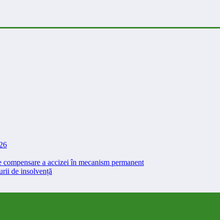
026
 de compensare a accizei în mecanism permanent
rii de insolvență