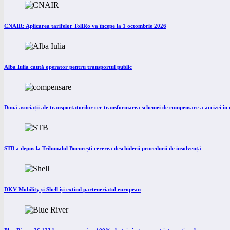
CNAIR: Aplicarea tarifelor TollRo va începe la 1 octombrie 2026
Alba Iulia caută operator pentru transportul public
Două asociații ale transportatorilor cer transformarea schemei de compensare a accizei î
STB a depus la Tribunalul București cererea deschiderii procedurii de insolvență
DKV Mobility și Shell își extind parteneriatul european