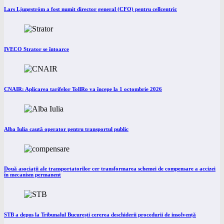
Lars Ljungström a fost numit director general (CFO) pentru cellcentric
IVECO Strator se întoarce
CNAIR: Aplicarea tarifelor TollRo va începe la 1 octombrie 2026
Alba Iulia caută operator pentru transportul public
Două asociații ale transportatorilor cer transformarea schemei de compensare a accizei
în mecanism permanent
STB a depus la Tribunalul București cererea deschiderii procedurii de insolvență