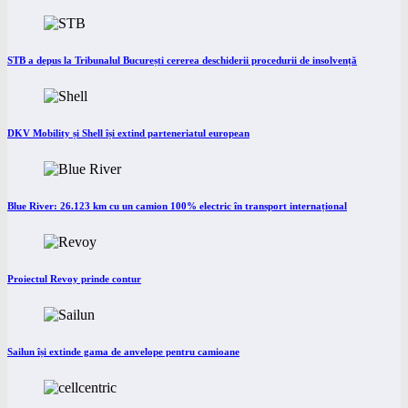
STB a depus la Tribunalul București cererea deschiderii procedurii de insolvență
DKV Mobility și Shell își extind parteneriatul european
Blue River: 26.123 km cu un camion 100% electric în transport internațional
Proiectul Revoy prinde contur
Sailun își extinde gama de anvelope pentru camioane