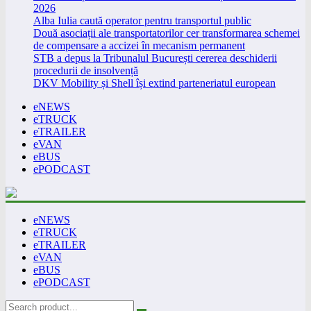
2026
Alba Iulia caută operator pentru transportul public
Două asociații ale transportatorilor cer transformarea schemei
de compensare a accizei în mecanism permanent
STB a depus la Tribunalul București cererea deschiderii
procedurii de insolvență
DKV Mobility și Shell își extind parteneriatul european
eNEWS
eTRUCK
eTRAILER
eVAN
eBUS
ePODCAST
eNEWS
eTRUCK
eTRAILER
eVAN
eBUS
ePODCAST