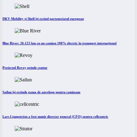
DKV Mobility și Shell își extind parteneriatul european
Blue River: 26.123 km cu un camion 100% electric în transport internațional
Proiectul Revoy prinde contur
Sailun își extinde gama de anvelope pentru camioane
Lars Ljungström a fost numit director general (CFO) pentru cellcentric