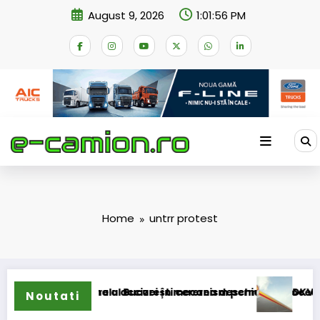
Skip
August 9, 2026
1:01:57 PM
to
content
Home
untrr protest
e compensare a accizei în mecanism permanent
s la Tribunalul București cererea deschiderii procedurii de in
DKV Mobility ș
Noutati