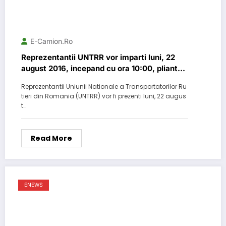
E-Camion.ro
Reprezentantii UNTRR vor imparti luni, 22
august 2016, incepand cu ora 10:00, pliante
cu protestul RCA la intersectia Autostrazii A1
Reprezentantii Uniunii Nationale a Transportatorilor Ru
cu Centura București
tieri din Romania (UNTRR) vor fi prezenti luni, 22 augus
t…
Read More
ENEWS