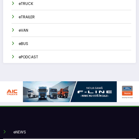
eTRUCK
eTRAILER
eVAN
eBUS
ePODCAST
eNEWS