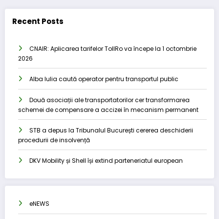
Recent Posts
CNAIR: Aplicarea tarifelor TollRo va începe la 1 octombrie
2026
Alba Iulia caută operator pentru transportul public
Două asociații ale transportatorilor cer transformarea
schemei de compensare a accizei în mecanism permanent
STB a depus la Tribunalul București cererea deschiderii
procedurii de insolvență
DKV Mobility și Shell își extind parteneriatul european
eNEWS