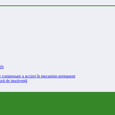
026
 de compensare a accizei în mecanism permanent
rii de insolvență