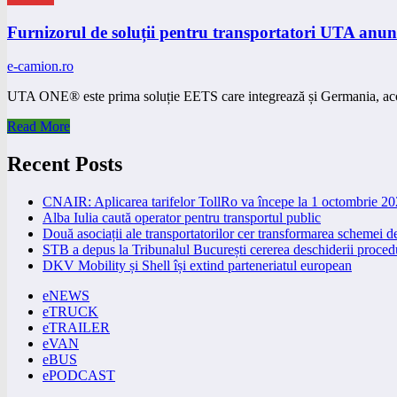
Furnizorul de soluții pentru transportatori UTA anu
e-camion.ro
UTA ONE® este prima soluție EETS care integrează și Germania, ac
Read More
Recent Posts
CNAIR: Aplicarea tarifelor TollRo va începe la 1 octombrie 2
Alba Iulia caută operator pentru transportul public
Două asociații ale transportatorilor cer transformarea schemei
STB a depus la Tribunalul București cererea deschiderii procedu
DKV Mobility și Shell își extind parteneriatul european
eNEWS
eTRUCK
eTRAILER
eVAN
eBUS
ePODCAST