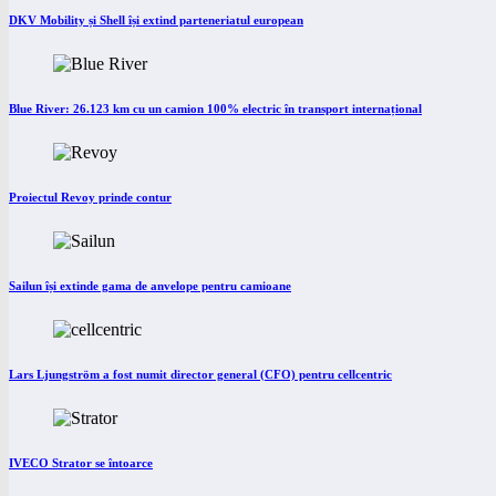
DKV Mobility și Shell își extind parteneriatul european
Blue River: 26.123 km cu un camion 100% electric în transport internațional
Proiectul Revoy prinde contur
Sailun își extinde gama de anvelope pentru camioane
Lars Ljungström a fost numit director general (CFO) pentru cellcentric
IVECO Strator se întoarce