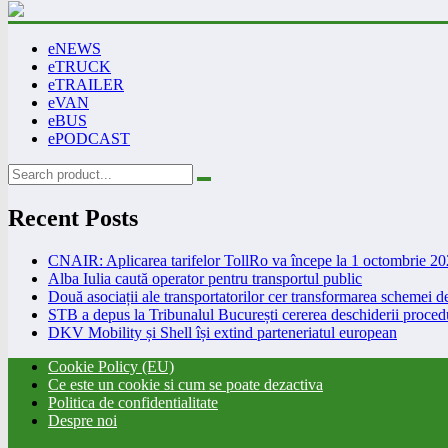
eNEWS
eTRUCK
eTRAILER
eVAN
eBUS
ePODCAST
Recent Posts
CNAIR: Aplicarea tarifelor TollRo va începe la 1 octombrie 2
Alba Iulia caută operator pentru transportul public
Două asociații ale transportatorilor cer transformarea schemei
STB a depus la Tribunalul București cererea deschiderii procedu
DKV Mobility și Shell își extind parteneriatul european
Cookie Policy (EU)
Ce este un cookie si cum se poate dezactiva
Politica de confidentialitate
Despre noi