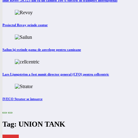
Blue River: 26.123 km cu un camion 100% electric în transport internațional
Proiectul Revoy prinde contur
Sailun își extinde gama de anvelope pentru camioane
Lars Ljungström a fost numit director general (CFO) pentru cellcentric
IVECO Strator se întoarce
Tag: UNION TANK
eNEWS