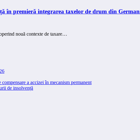
nță în premieră integrarea taxelor de drum din Germa
operind nouă contexte de taxare…
026
 de compensare a accizei în mecanism permanent
rii de insolvență