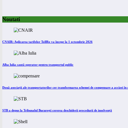
Noutati
CNAIR: Aplicarea tarifelor TollRo va începe la 1 octombrie 2026
Alba Iulia caută operator pentru transportul public
Două asociații ale transportatorilor cer transformarea schemei de compensare a accizei î
STB a depus la Tribunalul București cererea deschiderii procedurii de insolvență