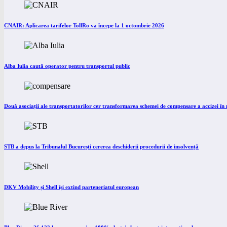
CNAIR: Aplicarea tarifelor TollRo va începe la 1 octombrie 2026
Alba Iulia caută operator pentru transportul public
Două asociații ale transportatorilor cer transformarea schemei de compensare a accizei î
STB a depus la Tribunalul București cererea deschiderii procedurii de insolvență
DKV Mobility și Shell își extind parteneriatul european