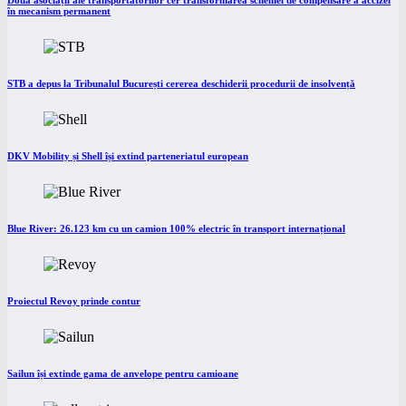
Două asociații ale transportatorilor cer transformarea schemei de compensare a accizei
în mecanism permanent
STB a depus la Tribunalul București cererea deschiderii procedurii de insolvență
DKV Mobility și Shell își extind parteneriatul european
Blue River: 26.123 km cu un camion 100% electric în transport internațional
Proiectul Revoy prinde contur
Sailun își extinde gama de anvelope pentru camioane