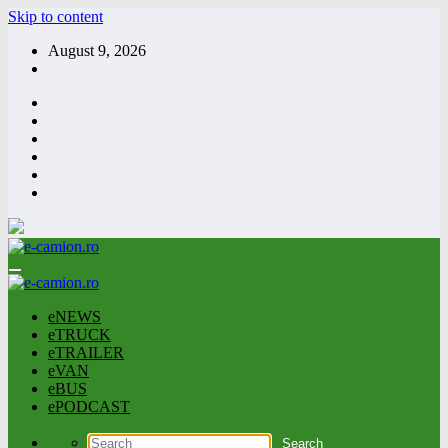
Skip to content
August 9, 2026
eNEWS
eTRUCK
eTRAILER
eVAN
eBUS
ePODCAST