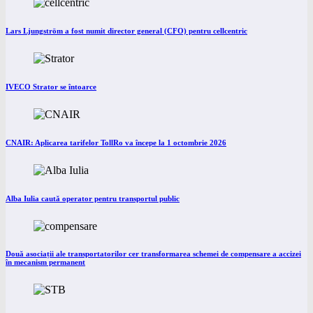
Lars Ljungström a fost numit director general (CFO) pentru cellcentric
IVECO Strator se întoarce
CNAIR: Aplicarea tarifelor TollRo va începe la 1 octombrie 2026
Alba Iulia caută operator pentru transportul public
Două asociații ale transportatorilor cer transformarea schemei de compensare a accizei
în mecanism permanent