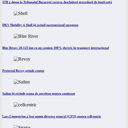
STB a depus la Tribunalul București cererea deschiderii procedurii de insolvență
DKV Mobility și Shell își extind parteneriatul european
Blue River: 26.123 km cu un camion 100% electric în transport internațional
Proiectul Revoy prinde contur
Sailun își extinde gama de anvelope pentru camioane
Lars Ljungström a fost numit director general (CFO) pentru cellcentric