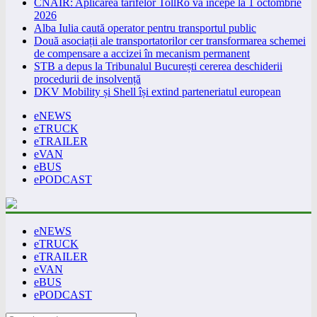
CNAIR: Aplicarea tarifelor TollRo va începe la 1 octombrie
2026
Alba Iulia caută operator pentru transportul public
Două asociații ale transportatorilor cer transformarea schemei
de compensare a accizei în mecanism permanent
STB a depus la Tribunalul București cererea deschiderii
procedurii de insolvență
DKV Mobility și Shell își extind parteneriatul european
eNEWS
eTRUCK
eTRAILER
eVAN
eBUS
ePODCAST
eNEWS
eTRUCK
eTRAILER
eVAN
eBUS
ePODCAST