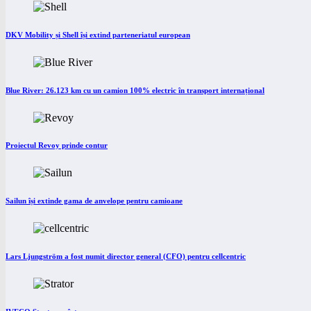
DKV Mobility și Shell își extind parteneriatul european
Blue River: 26.123 km cu un camion 100% electric în transport internațional
Proiectul Revoy prinde contur
Sailun își extinde gama de anvelope pentru camioane
Lars Ljungström a fost numit director general (CFO) pentru cellcentric