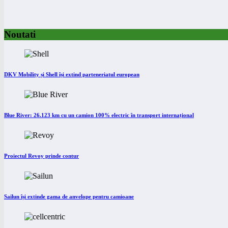
Noutati
DKV Mobility și Shell își extind parteneriatul european
Blue River: 26.123 km cu un camion 100% electric în transport internațional
Proiectul Revoy prinde contur
Sailun își extinde gama de anvelope pentru camioane