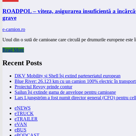
ROADPOL – viteza, asigurarea insuficientă a încărcături
grave
e-camion.ro
Unul din o sută de camioane care circulă pe drumurile europene este î
Read More
Recent Posts
DKV Mobility și Shell își extind parteneriatul european
Blue River: 26.123 km cu un camion 100% electric în transport 
Proiectul Revoy prinde contur
Sailun își extinde gama de anvelope pentru camioane
Lars Ljungström a fost numit director general (CFO) pentru cell
eNEWS
eTRUCK
eTRAILER
eVAN
eBUS
ePODCAST