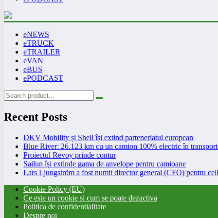
eNEWS
eTRUCK
eTRAILER
eVAN
eBUS
ePODCAST
Recent Posts
DKV Mobility și Shell își extind parteneriatul european
Blue River: 26.123 km cu un camion 100% electric în transport 
Proiectul Revoy prinde contur
Sailun își extinde gama de anvelope pentru camioane
Lars Ljungström a fost numit director general (CFO) pentru cell
Cookie Policy (EU)
Ce este un cookie si cum se poate dezactiva
Politica de confidentialitate
Despre noi