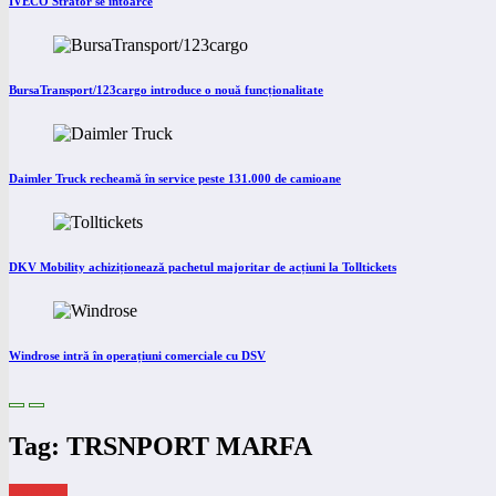
IVECO Strator se întoarce
BursaTransport/123cargo introduce o nouă funcționalitate
Daimler Truck recheamă în service peste 131.000 de camioane
DKV Mobility achiziționează pachetul majoritar de acțiuni la Tolltickets
Windrose intră în operațiuni comerciale cu DSV
Tag: TRSNPORT MARFA
eNEWS