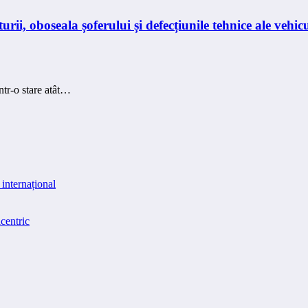
i, oboseala șoferului și defecțiunile tehnice ale vehicu
ntr-o stare atât…
internațional
centric