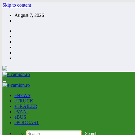
Skip to content
August 7, 2026
eNEWS
eTRUCK
eTRAILER
eVAN
eBUS
ePODCAST