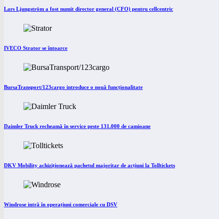
Lars Ljungström a fost numit director general (CFO) pentru cellcentric
IVECO Strator se întoarce
BursaTransport/123cargo introduce o nouă funcționalitate
Daimler Truck recheamă în service peste 131.000 de camioane
DKV Mobility achiziționează pachetul majoritar de acțiuni la Tolltickets
Windrose intră în operațiuni comerciale cu DSV