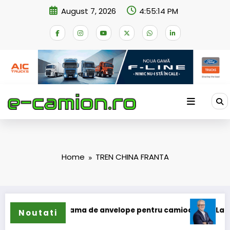
Skip
August 7, 2026
4:55:14 PM
to
content
Home
TREN CHINA FRANTA
 își extinde gama de anvelope pentru camioane
Lars Ljung
Noutati