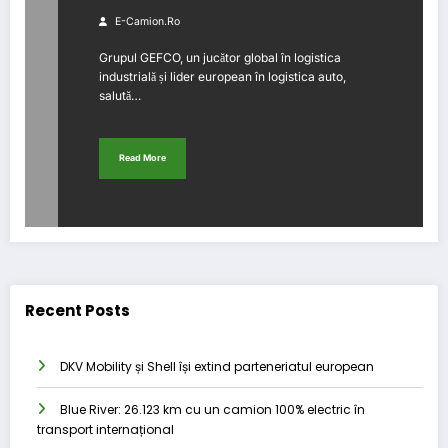
săptămâni
E-Camion.ro
Grupul GEFCO, un jucător global în logistica
industrială și lider european în logistica auto,
salută…
Read More
Recent Posts
DKV Mobility și Shell își extind parteneriatul european
Blue River: 26.123 km cu un camion 100% electric în
transport internațional