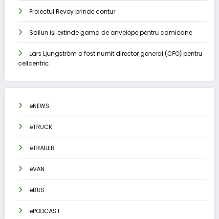
Proiectul Revoy prinde contur
Sailun își extinde gama de anvelope pentru camioane
Lars Ljungström a fost numit director general (CFO) pentru
cellcentric
eNEWS
eTRUCK
eTRAILER
eVAN
eBUS
ePODCAST