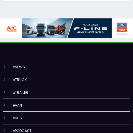
eNEWS
eTRUCK
eTRAILER
eVAN
eBUS
ePODCAST