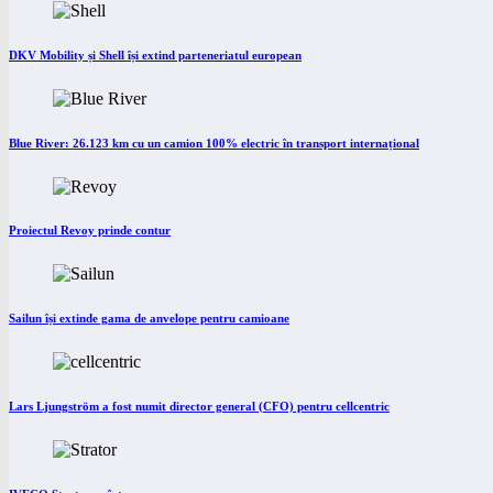
DKV Mobility și Shell își extind parteneriatul european
Blue River: 26.123 km cu un camion 100% electric în transport internațional
Proiectul Revoy prinde contur
Sailun își extinde gama de anvelope pentru camioane
Lars Ljungström a fost numit director general (CFO) pentru cellcentric