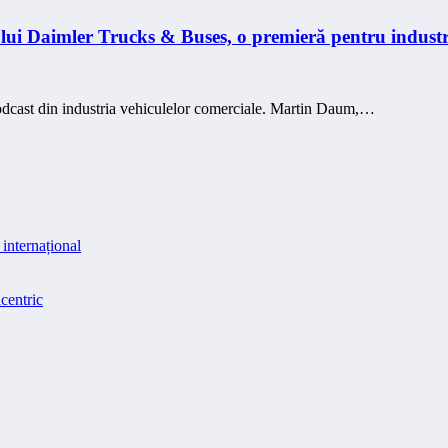
ui Daimler Trucks & Buses, o premieră pentru industri
odcast din industria vehiculelor comerciale. Martin Daum,…
internațional
centric