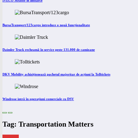
IVECO Strator se întoarce
BursaTransport/123cargo introduce o nouă funcționalitate
Daimler Truck recheamă în service peste 131.000 de camioane
DKV Mobility achiziționează pachetul majoritar de acțiuni la Tolltickets
Windrose intră în operațiuni comerciale cu DSV
Tag: Transportation Matters
eNEWS