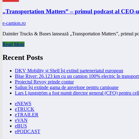
„Transportation Matters” – primul podcast al CEO-ul
e-camion.ro
Daimler Trucks & Buses lansează „Transportation Matters”, primul p
Read More
Recent Posts
DKV Mobility și Shell își extind parteneriatul european
Blue River: 26.123 km cu un camion 100% electric în transport 
Proiectul Revoy prinde contur
Sailun își extinde gama de anvelope pentru camioane
Lars Ljungström a fost numit director general (CFO) pentru cell
eNEWS
eTRUCK
eTRAILER
eVAN
eBUS
ePODCAST