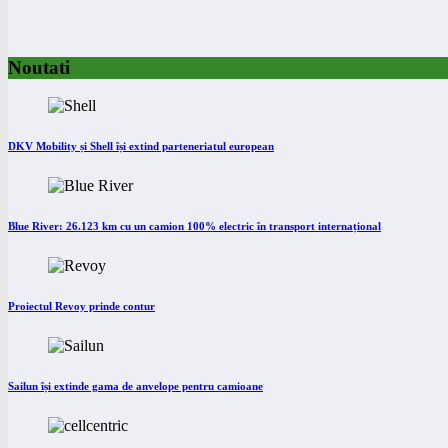
Noutati
DKV Mobility și Shell își extind parteneriatul european
Blue River: 26.123 km cu un camion 100% electric în transport internațional
Proiectul Revoy prinde contur
Sailun își extinde gama de anvelope pentru camioane