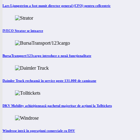
Lars Ljungström a fost numit director general (CFO) pentru cellcentric
IVECO Strator se întoarce
BursaTransport/123cargo introduce o nouă funcționalitate
Daimler Truck recheamă în service peste 131.000 de camioane
DKV Mobility achiziționează pachetul majoritar de acțiuni la Tolltickets
Windrose intră în operațiuni comerciale cu DSV