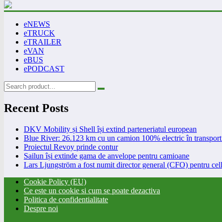
eNEWS
eTRUCK
eTRAILER
eVAN
eBUS
ePODCAST
Recent Posts
DKV Mobility și Shell își extind parteneriatul european
Blue River: 26.123 km cu un camion 100% electric în transport 
Proiectul Revoy prinde contur
Sailun își extinde gama de anvelope pentru camioane
Lars Ljungström a fost numit director general (CFO) pentru cell
Cookie Policy (EU)
Ce este un cookie si cum se poate dezactiva
Politica de confidentialitate
Despre noi