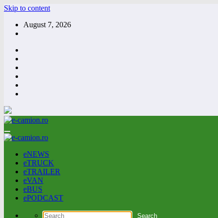
Skip to content
August 7, 2026
eNEWS
eTRUCK
eTRAILER
eVAN
eBUS
ePODCAST