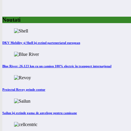
Noutati
DKV Mobility și Shell își extind parteneriatul european
Blue River: 26.123 km cu un camion 100% electric în transport internațional
Proiectul Revoy prinde contur
Sailun își extinde gama de anvelope pentru camioane