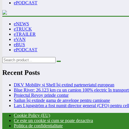
ePODCAST
eNEWS
eTRUCK
eTRAILER
eVAN
eBUS
ePODCAST
Recent Posts
DKV Mobility și Shell își extind parteneriatul european
Blue River: 26.123 km cu un camion 100% electric în transport 
Proiectul Revoy prinde contur
Sailun își extinde gama de anvelope pentru camioane
Lars Ljungström a fost numit director general (CFO) pentru cell
Cookie Policy (EU)
Ce este un cookie si cum se poate dezactiva
Politica de confidentialitate