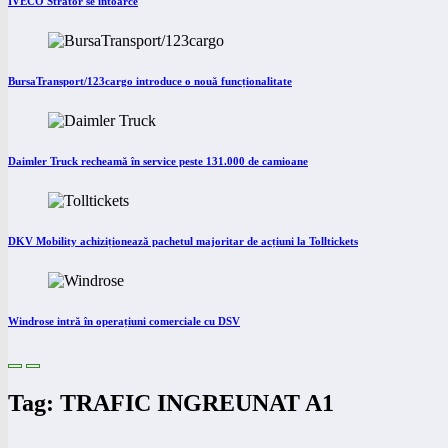
IVECO Strator se întoarce
BursaTransport/123cargo introduce o nouă funcționalitate
Daimler Truck recheamă în service peste 131.000 de camioane
DKV Mobility achiziționează pachetul majoritar de acțiuni la Tolltickets
Windrose intră în operațiuni comerciale cu DSV
Tag: TRAFIC INGREUNAT A1