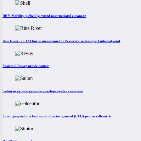
DKV Mobility și Shell își extind parteneriatul european
Blue River: 26.123 km cu un camion 100% electric în transport internațional
Proiectul Revoy prinde contur
Sailun își extinde gama de anvelope pentru camioane
Lars Ljungström a fost numit director general (CFO) pentru cellcentric