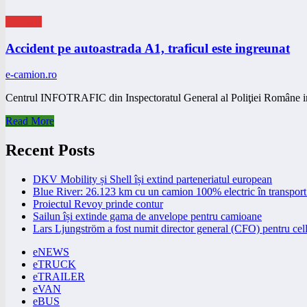
eNEWS
Accident pe autoastrada A1, traficul este ingreunat
e-camion.ro
Centrul INFOTRAFIC din Inspectoratul General al Poliţiei Române 
Read More
Recent Posts
DKV Mobility și Shell își extind parteneriatul european
Blue River: 26.123 km cu un camion 100% electric în transport 
Proiectul Revoy prinde contur
Sailun își extinde gama de anvelope pentru camioane
Lars Ljungström a fost numit director general (CFO) pentru cell
eNEWS
eTRUCK
eTRAILER
eVAN
eBUS