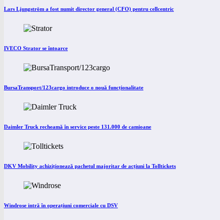
Lars Ljungström a fost numit director general (CFO) pentru cellcentric
IVECO Strator se întoarce
BursaTransport/123cargo introduce o nouă funcționalitate
Daimler Truck recheamă în service peste 131.000 de camioane
DKV Mobility achiziționează pachetul majoritar de acțiuni la Tolltickets
Windrose intră în operațiuni comerciale cu DSV