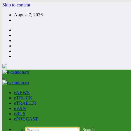
Skip to content
August 7, 2026
eNEWS
eTRUCK
eTRAILER
eVAN
eBUS
ePODCAST