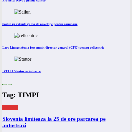
Proiectul Revoy prinde contur
Sailun își extinde gama de anvelope pentru camioane
Lars Ljungström a fost numit director general (CFO) pentru cellcentric
IVECO Strator se întoarce
Tag: TIMPI
eNEWS
Slovenia limiteaza la 25 de ore parcarea pe
autostrazi