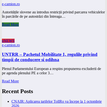
e-camion.ro
Autoritățile slovene au introdus restricții privind parcarea vehiculelor
în parcările de pe autostrăzi din întreaga…
Read More
eNEWS
e-camion.ro
UNTRR – Pachetul Mobilitate 1, regulile privind
timpii de conducere si odihna
Plenul Parlamentului European a respins propunerea excluderii de
pe agenda plenului PE a celor 3…
Read More
Recent Posts
CNAIR: Aplicarea tarifelor TollRo va începe la 1 octombrie
2026