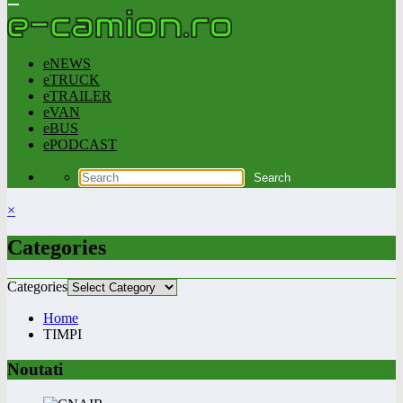
eNEWS
eTRUCK
eTRAILER
eVAN
eBUS
ePODCAST
×
Categories
Categories
Home
TIMPI
Noutati