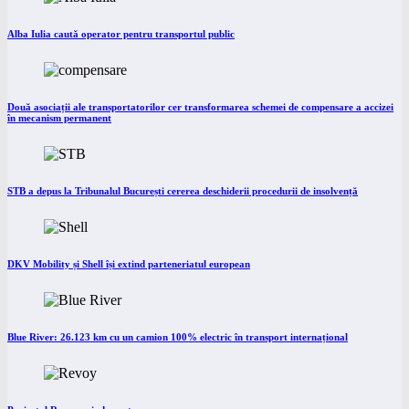
Alba Iulia caută operator pentru transportul public
Două asociații ale transportatorilor cer transformarea schemei de compensare a accizei
în mecanism permanent
STB a depus la Tribunalul București cererea deschiderii procedurii de insolvență
DKV Mobility și Shell își extind parteneriatul european
Blue River: 26.123 km cu un camion 100% electric în transport internațional