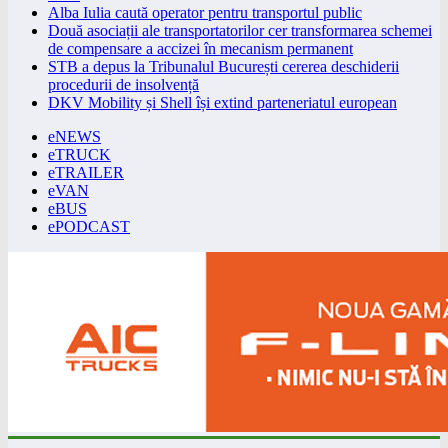
Alba Iulia caută operator pentru transportul public
Două asociații ale transportatorilor cer transformarea schemei
de compensare a accizei în mecanism permanent
STB a depus la Tribunalul București cererea deschiderii
procedurii de insolvență
DKV Mobility și Shell își extind parteneriatul european
eNEWS
eTRUCK
eTRAILER
eVAN
eBUS
ePODCAST