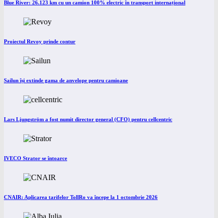
Blue River: 26.123 km cu un camion 100% electric în transport internațional
Proiectul Revoy prinde contur
Sailun își extinde gama de anvelope pentru camioane
Lars Ljungström a fost numit director general (CFO) pentru cellcentric
IVECO Strator se întoarce
CNAIR: Aplicarea tarifelor TollRo va începe la 1 octombrie 2026