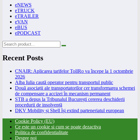
eNEWS
eTRUCK
eTRAILER
eVAN
eBUS
ePODCAST
Recent Posts
CNAIR: Aplicarea tarifelor TollRo va începe la 1 octombrie
2026
Alba Iulia caută operator pentru transportul public
Două asociații ale transportatorilor cer transformarea schemei
de compensare a accizei în mecanism permanent
STB a depus la Tribunalul București cererea deschiderii
procedurii de insolvență
DKV Mobility și Shell își extind parteneriatul european
Cookie Policy (EU)
Ce este un cookie si cum se poate dezactiva
Politica de confidentialitate
Despre noi