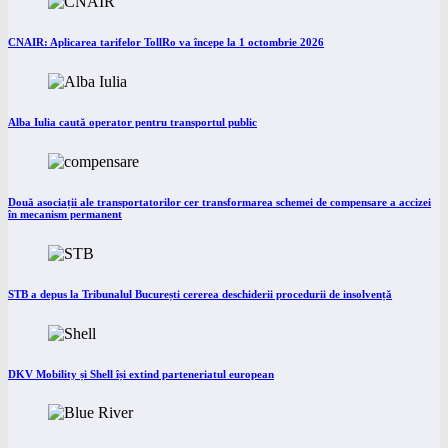
CNAIR: Aplicarea tarifelor TollRo va începe la 1 octombrie 2026
Alba Iulia caută operator pentru transportul public
Două asociații ale transportatorilor cer transformarea schemei de compensare a accizei
în mecanism permanent
STB a depus la Tribunalul București cererea deschiderii procedurii de insolvență
DKV Mobility și Shell își extind parteneriatul european