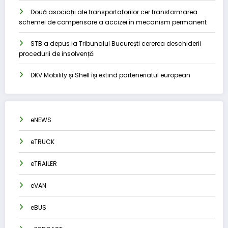
Două asociații ale transportatorilor cer transformarea
schemei de compensare a accizei în mecanism permanent
STB a depus la Tribunalul București cererea deschiderii
procedurii de insolvență
DKV Mobility și Shell își extind parteneriatul european
eNEWS
eTRUCK
eTRAILER
eVAN
eBUS