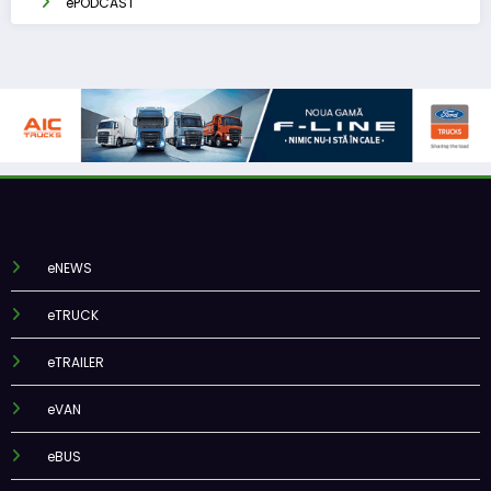
ePODCAST
eNEWS
eTRUCK
eTRAILER
eVAN
eBUS