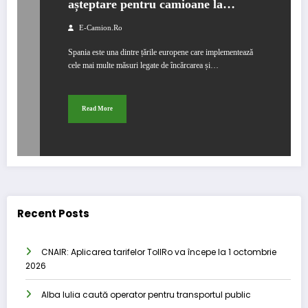
așteptare pentru camioane la
incarcare/descarcare
E-Camion.ro
Spania este una dintre țările europene care implementează
cele mai multe măsuri legate de încărcarea și…
Read More
Recent Posts
CNAIR: Aplicarea tarifelor TollRo va începe la 1 octombrie
2026
Alba Iulia caută operator pentru transportul public