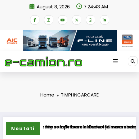
Skip
August 8, 2026
7:24:43 AM
to
content
Home
TIMPI INCARCARE
rmarea schemei de compensare a accizei în mecanism perman
STB a depus la Tribunalul București cererea deschiderii
Noutati