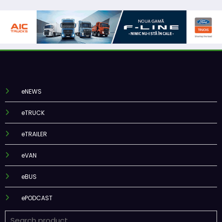
eNEWS
eTRUCK
eTRAILER
eVAN
eBUS
ePODCAST