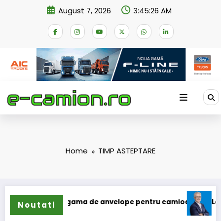
Skip
August 7, 2026
3:45:26 AM
to
content
Home
TIMP ASTEPTARE
n își extinde gama de anvelope pentru camioane
Lars Ljun
Noutati