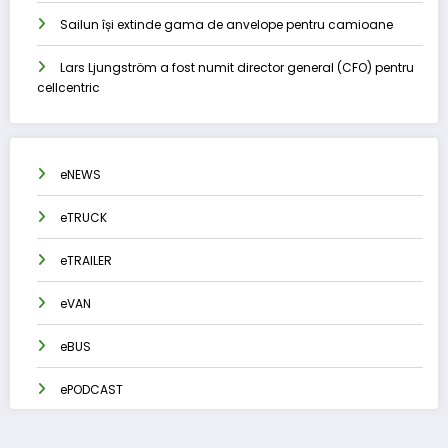
Sailun își extinde gama de anvelope pentru camioane
Lars Ljungström a fost numit director general (CFO) pentru
cellcentric
eNEWS
eTRUCK
eTRAILER
eVAN
eBUS
ePODCAST