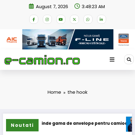
Skip
August 7, 2026
3:48:23 AM
to
content
Home
the hook
Sailun își extinde gama de anvelope pentru camioane
Lar
Noutati