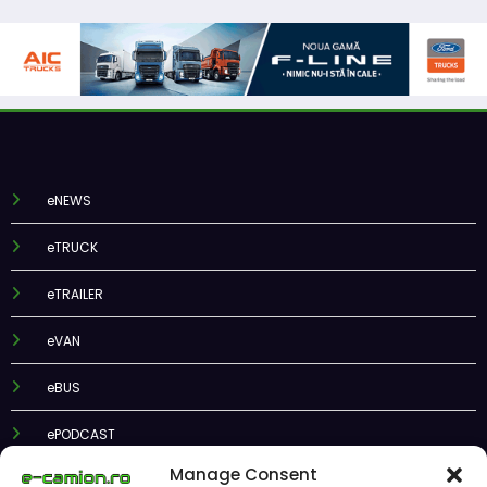
eNEWS
eTRUCK
eTRAILER
eVAN
eBUS
ePODCAST
Manage Consent