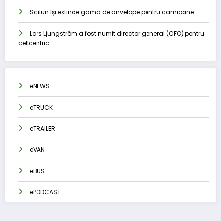
Sailun își extinde gama de anvelope pentru camioane
Lars Ljungström a fost numit director general (CFO) pentru
cellcentric
eNEWS
eTRUCK
eTRAILER
eVAN
eBUS
ePODCAST