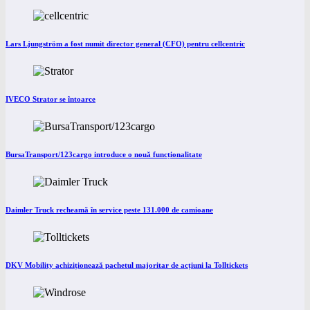
Lars Ljungström a fost numit director general (CFO) pentru cellcentric
IVECO Strator se întoarce
BursaTransport/123cargo introduce o nouă funcționalitate
Daimler Truck recheamă în service peste 131.000 de camioane
DKV Mobility achiziționează pachetul majoritar de acțiuni la Tolltickets