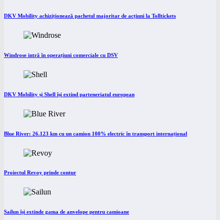
DKV Mobility achiziționează pachetul majoritar de acțiuni la Tolltickets
Windrose intră în operațiuni comerciale cu DSV
DKV Mobility și Shell își extind parteneriatul european
Blue River: 26.123 km cu un camion 100% electric în transport internațional
Proiectul Revoy prinde contur
Sailun își extinde gama de anvelope pentru camioane