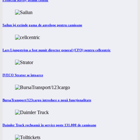
Proiectul Revoy prinde contur
Sailun își extinde gama de anvelope pentru camioane
Lars Ljungström a fost numit director general (CFO) pentru cellcentric
IVECO Strator se întoarce
BursaTransport/123cargo introduce o nouă funcționalitate
Daimler Truck recheamă în service peste 131.000 de camioane