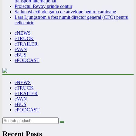
transport internațional
Proiectul Revoy prinde contur
Sailun își extinde gama de anvelope pentru camioane
Lars Ljungström a fost numit director general (CFO) pentru
cellcentric
eNEWS
eTRUCK
eTRAILER
eVAN
eBUS
ePODCAST
eNEWS
eTRUCK
eTRAILER
eVAN
eBUS
ePODCAST
Recent Posts