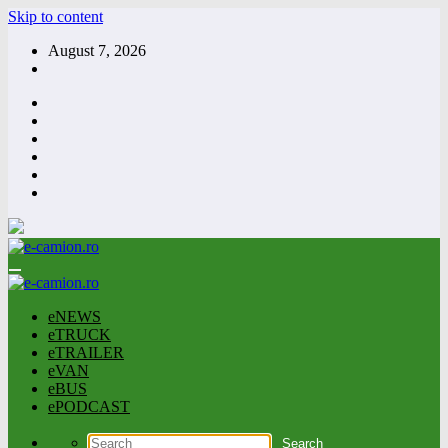
Skip to content
August 7, 2026
eNEWS
eTRUCK
eTRAILER
eVAN
eBUS
ePODCAST