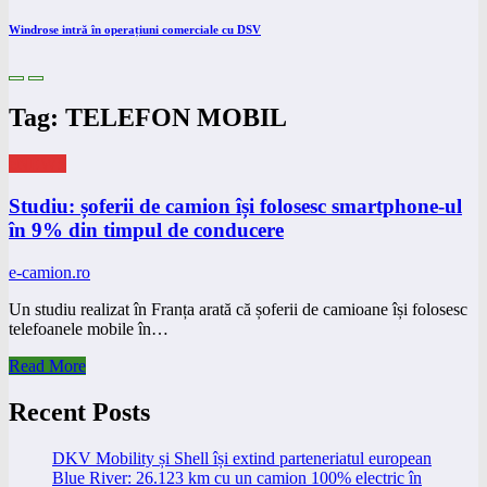
Windrose intră în operațiuni comerciale cu DSV
Tag: TELEFON MOBIL
eNEWS
Studiu: șoferii de camion își folosesc smartphone-ul
în 9% din timpul de conducere
e-camion.ro
Un studiu realizat în Franța arată că șoferii de camioane își folosesc
telefoanele mobile în…
Read More
Recent Posts
DKV Mobility și Shell își extind parteneriatul european
Blue River: 26.123 km cu un camion 100% electric în