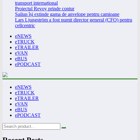
transport internațional
Proiectul Revoy prinde contur
Sailun își extinde gama de anvelope pentru camioane
Lars Ljungström a fost numit director general (CFO) pentru
cellcentric
eNEWS
eTRUCK
eTRAILER
eVAN
eBUS
ePODCAST
eNEWS
eTRUCK
eTRAILER
eVAN
eBUS
ePODCAST
Recent Posts