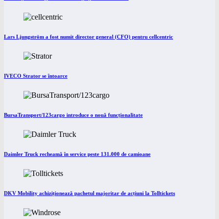
Lars Ljungström a fost numit director general (CFO) pentru cellcentric
IVECO Strator se întoarce
BursaTransport/123cargo introduce o nouă funcționalitate
Daimler Truck recheamă în service peste 131.000 de camioane
DKV Mobility achiziționează pachetul majoritar de acțiuni la Tolltickets