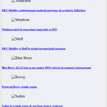
DKV Mobility achiziționează pachetul majoritar de acțiuni la Tolltickets
Windrose intră în operațiuni comerciale cu DSV
DKV Mobility și Shell își extind parteneriatul european
Blue River: 26.123 km cu un camion 100% electric în transport internațional
Proiectul Revoy prinde contur
Sailun își extinde gama de anvelope pentru camioane