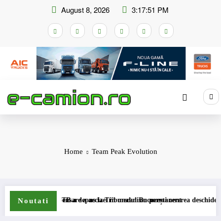
Skip
August 8, 2026
3:17:51 PM
to
content
Home
Team Peak Evolution
schemei de compensare a accizei în mecanism permanent
STB a depus la Tribunalul București cererea deschiderii proce
Noutati