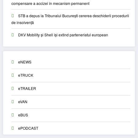
compensare a accizei în mecanism permanent
STB a depus la Tribunalul București cererea deschiderii procedurii
de insolvență
DKV Mobility și Shell își extind parteneriatul european
eNEWS
eTRUCK
eTRAILER
eVAN
eBUS
ePODCAST