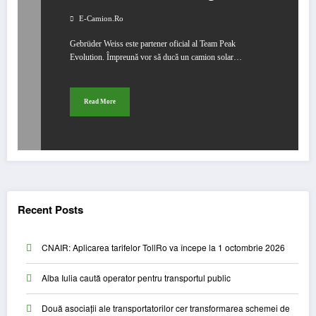
pe cel mai înalt vulcan din lume
E-Camion.ro
Gebrüder Weiss este partener oficial al Team Peak
Evolution. Împreună vor să ducă un camion solar…
Read More
Recent Posts
CNAIR: Aplicarea tarifelor TollRo va începe la 1 octombrie 2026
Alba Iulia caută operator pentru transportul public
Două asociații ale transportatorilor cer transformarea schemei de