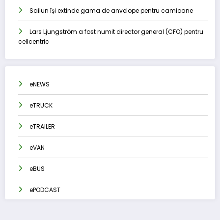
Sailun își extinde gama de anvelope pentru camioane
Lars Ljungström a fost numit director general (CFO) pentru
cellcentric
eNEWS
eTRUCK
eTRAILER
eVAN
eBUS
ePODCAST