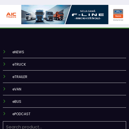
eNEWS
eTRUCK
eTRAILER
eVAN
eBUS
ePODCAST