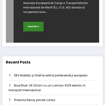
Asociația Europeană de Cargo a Transportatorilor
alăture procesului.
Internaționali de Marfă (E.L.V.I.S. AG) dorește să
recupereze taxe…
Read More
Recent Posts
DKV Mobility și Shell își extind parteneriatul european
Blue River: 26.123 km cu un camion 100% electric în
transport internațional
Proiectul Revoy prinde contur