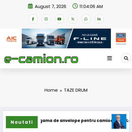
Skip
August 7, 2026
11:04:06 AM
to
content
Home
TAZE DRUM
n își extinde gama de anvelope pentru camioane
Lars Ljun
Noutati