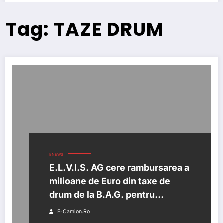
Tag: TAZE DRUM
ENEWS
E.L.V.I.S. AG cere rambursarea a
milioane de Euro din taxe de
drum de la B.A.G. pentru
membrii săi. Alte părți vătămate
E-Camion.ro
sunt încă binevenite să se