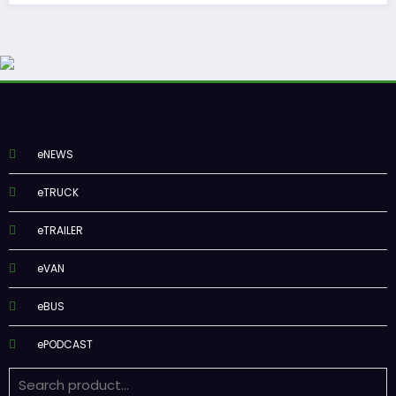
eNEWS
eTRUCK
eTRAILER
eVAN
eBUS
ePODCAST