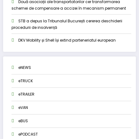
Două asociații ale transportatorilor cer transformarea
schemei de compensare a accizei în mecanism permanent
STB a depus la Tribunalul București cererea deschiderii
procedurii de insolvență
DKV Mobility și Shell își extind parteneriatul european
eNEWS
eTRUCK
eTRAILER
eVAN
eBUS
ePODCAST