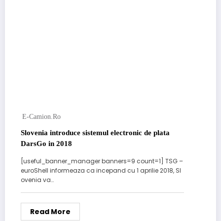
E-Camion.ro
Slovenia introduce sistemul electronic de plata
DarsGo in 2018
[useful_banner_manager banners=9 count=1] TSG –
euroShell informeaza ca incepand cu 1 aprilie 2018, Sl
ovenia va…
Read More