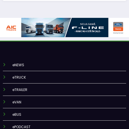
eNEWS
eTRUCK
eTRAILER
eVAN
eBUS
ePODCAST