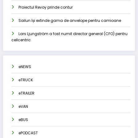
Proiectul Revoy prinde contur
Sailun își extinde gama de anvelope pentru camioane
Lars Ljungström a fost numit director general (CFO) pentru
cellcentric
eNEWS
eTRUCK
eTRAILER
eVAN
eBUS
ePODCAST