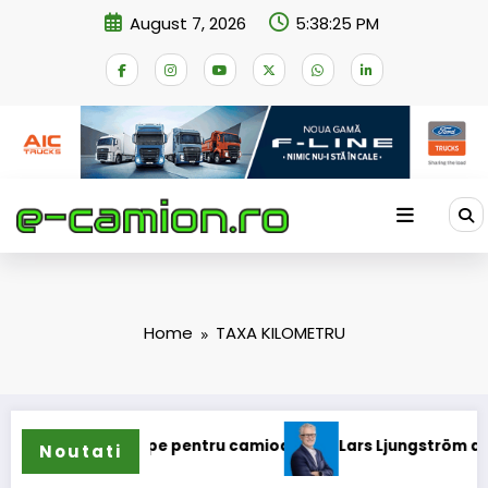
Skip
August 7, 2026
5:38:26 PM
to
content
Home
TAXA KILOMETRU
gama de anvelope pentru camioane
Lars Ljungström a fost 
Noutati