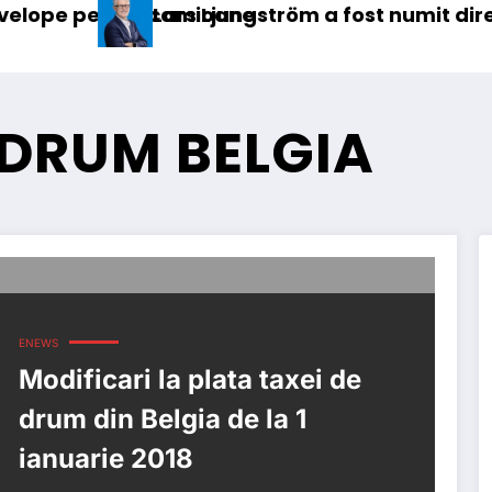
u camioane
Lars Ljungström a fost numit director general (
IV
 DRUM BELGIA
ENEWS
Modificari la plata taxei de
drum din Belgia de la 1
ianuarie 2018