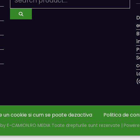
D
e
B
î
P
S
c
L
(
e un cookie si cum se poate dezactiva
Politica de con
by E-CAMION.RO MEDIA Toate drepturile sunt rezervate | Power