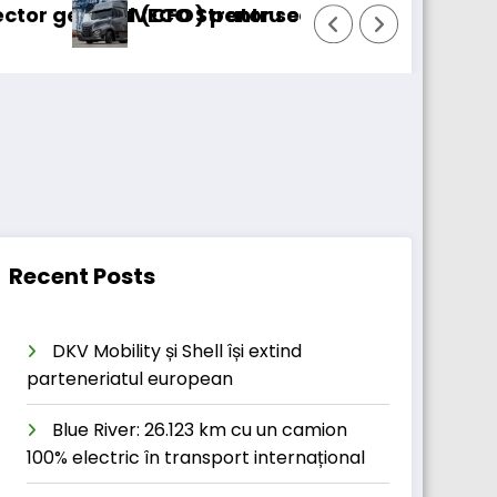
CFO) pentru cellcentric
ECO Strator se întoarce
BursaTransport/
Recent Posts
DKV Mobility și Shell își extind
parteneriatul european
Blue River: 26.123 km cu un camion
100% electric în transport internațional