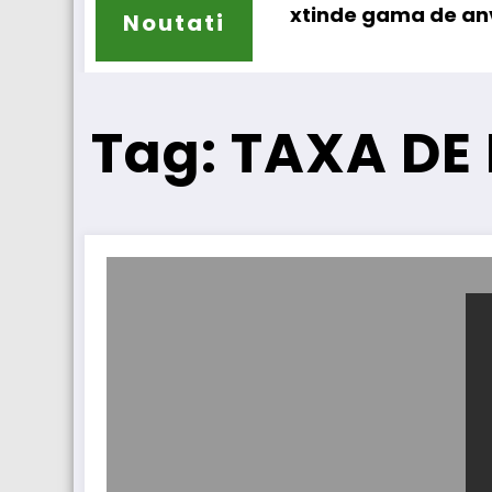
Sailun își extinde gama de anvelope pentr
Noutati
Tag: TAXA DE