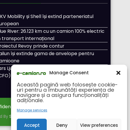
KV Mobility și Shell își extind parteneriatul
uropean
lue River: 26.123 km cu un camion 100% electric
n transport internațional
roiectul Revoy prinde contur
ailun își extinde gama de anvelope pentru
amioane
ars Ljungström a fost numit director general
Manage Consent
CFO) pentru cellcentric
Această pagină web folosește cookie-
uri pentru a îmbunătăți experiența de
navigare și a asigura funcționalițăți
adiționale.
fidentialitate
Despre noi
Manage services
ed By
SpiceThemes
Accept
Deny
View preferences