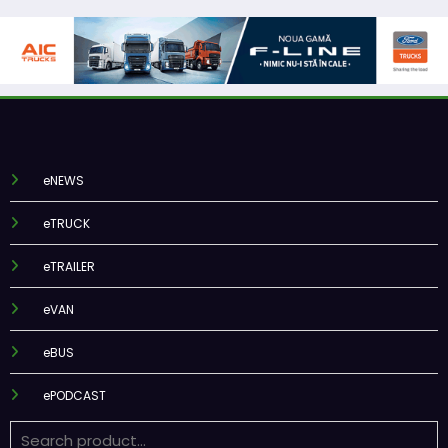
eNEWS
eTRUCK
eTRAILER
eVAN
eBUS
ePODCAST