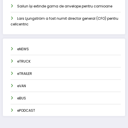
Sailun își extinde gama de anvelope pentru camioane
Lars Ljungström a fost numit director general (CFO) pentru
cellcentric
eNEWS
eTRUCK
eTRAILER
eVAN
eBUS
ePODCAST