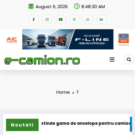
Skip
August 6, 2026
8:48:30 AM
to
content
Home
T
Sailun își extinde gama de anvelope pentru camioane
La
Noutati