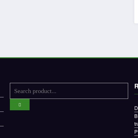
R
D
B
t
P