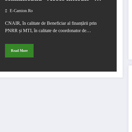
bretelele autostrazilor”
E-Camion.ro
CNAIR, în calitate de Beneficiar al finanțării prin
PNRR și MTI, în calitate de coordonator de…
Read More