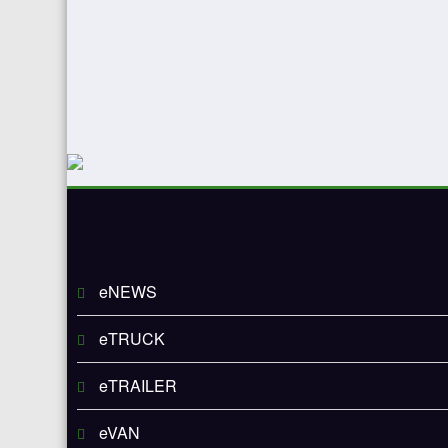
eNEWS
eTRUCK
eTRAILER
eVAN