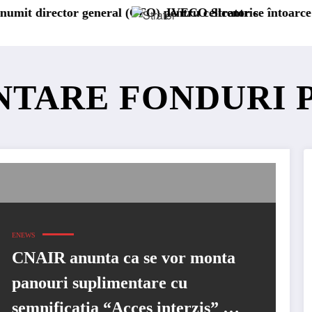
r general (CFO) pentru cellcentric
IVECO Strator se întoarce
Burs
ENTARE FONDURI 
ENEWS
CNAIR anunta ca se vor monta
panouri suplimentare cu
semnificatia “Acces interzis” pe