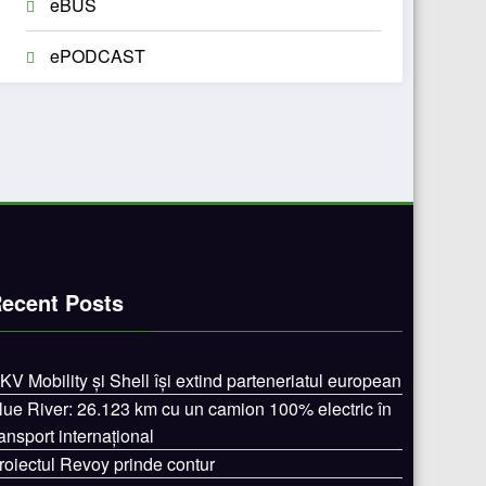
eBUS
ePODCAST
ecent Posts
KV Mobility și Shell își extind parteneriatul european
lue River: 26.123 km cu un camion 100% electric în
ransport internațional
roiectul Revoy prinde contur