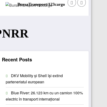
aTransport/123cargo introduce o nouă funcționalitate
Daimler
PNRR
Recent Posts
DKV Mobility și Shell își extind
parteneriatul european
Blue River: 26.123 km cu un camion 100%
electric în transport internațional