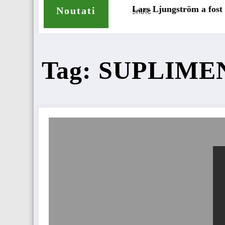
pe pentru camioane
Lars Ljungström a fost numit directo
Noutati
Tag: SUPLIM