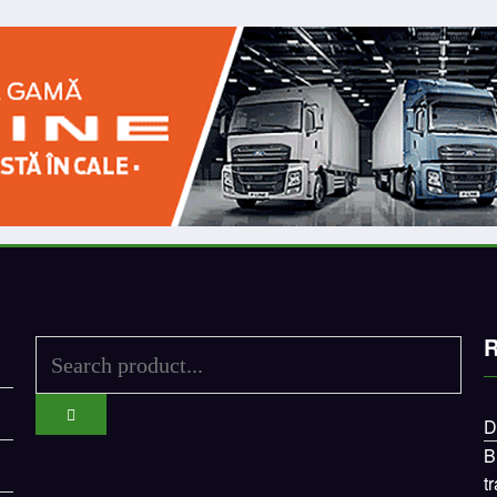
R
D
B
t