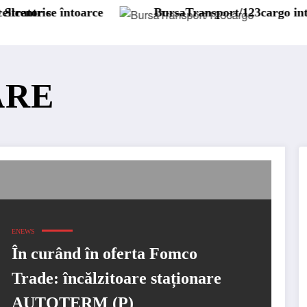
e
BursaTransport/123cargo introduce o nouă func
ARE
ENEWS
În curând în oferta Fomco
Trade: încălzitoare staționare
AUTOTERM (P)