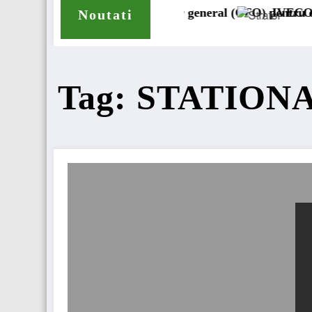
 numit director general (CFO) pentru cellcentric
IVECO Strator se întoarc
Noutati
Tag: STATION