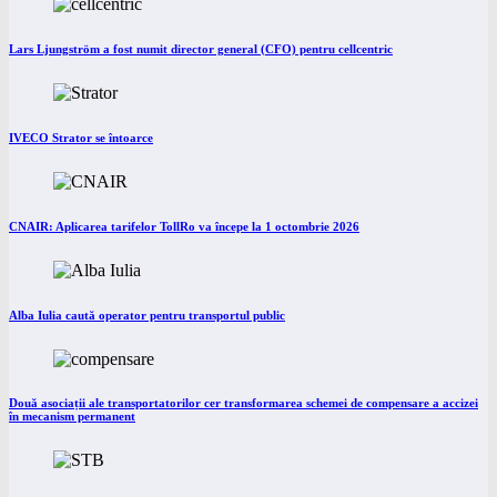
Lars Ljungström a fost numit director general (CFO) pentru cellcentric
IVECO Strator se întoarce
CNAIR: Aplicarea tarifelor TollRo va începe la 1 octombrie 2026
Alba Iulia caută operator pentru transportul public
Două asociații ale transportatorilor cer transformarea schemei de compensare a accizei
în mecanism permanent