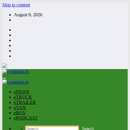
Skip to content
August 9, 2026
eNEWS
eTRUCK
eTRAILER
eVAN
eBUS
ePODCAST