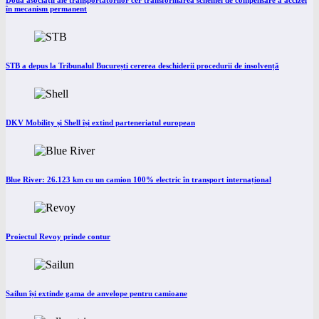
Două asociații ale transportatorilor cer transformarea schemei de compensare a accizei
în mecanism permanent
STB a depus la Tribunalul București cererea deschiderii procedurii de insolvență
DKV Mobility și Shell își extind parteneriatul european
Blue River: 26.123 km cu un camion 100% electric în transport internațional
Proiectul Revoy prinde contur
Sailun își extinde gama de anvelope pentru camioane