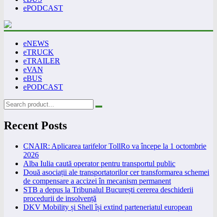
ePODCAST
eNEWS
eTRUCK
eTRAILER
eVAN
eBUS
ePODCAST
Recent Posts
CNAIR: Aplicarea tarifelor TollRo va începe la 1 octombrie
2026
Alba Iulia caută operator pentru transportul public
Două asociații ale transportatorilor cer transformarea schemei
de compensare a accizei în mecanism permanent
STB a depus la Tribunalul București cererea deschiderii
procedurii de insolvență
DKV Mobility și Shell își extind parteneriatul european