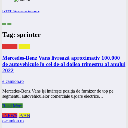
IVECO Strator se întoarce
Tag: sprinter
eNEWS
eVAN
Mercedes-Benz Vans livrează aproximativ 100.000
de autovehicule în cel de-al doilea trimestru al anului
2022
e-camion.ro
Mercedes-Benz Vans își întărește poziția de furnizor de top pe
segmentul autovehiculelor comerciale ușoare electrice…
Read More
eNEWS
eVAN
e-camion.ro