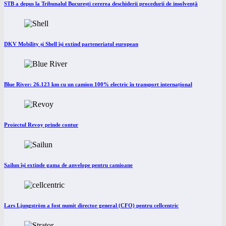
STB a depus la Tribunalul București cererea deschiderii procedurii de insolvență
DKV Mobility și Shell își extind parteneriatul european
Blue River: 26.123 km cu un camion 100% electric în transport internațional
Proiectul Revoy prinde contur
Sailun își extinde gama de anvelope pentru camioane
Lars Ljungström a fost numit director general (CFO) pentru cellcentric