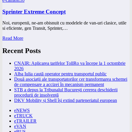
e-camion.ro
Sprinter Extreme Concept
Noi, europenii, ne-am obisnuit cu modelele de van-uri clasice, utile
si eficiente, gen Transit, Sprinter,…
Read More
Recent Posts
CNAIR: Aplicarea tarifelor TollRo va începe la 1 octombrie
2026
Alba Iulia caută operator pentru transportul public
Două asociații ale transportatorilor cer transformarea schemei
de compensare a accizei în mecanism permanent
STB a depus la Tribunalul București cererea deschiderii
procedurii de insolvență
DKV Mobility și Shell își extind parteneriatul european
eNEWS
eTRUCK
eTRAILER
eVAN
eBUS