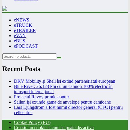
eNEWS
eTRUCK
eTRAILER
eVAN
eBUS
ePODCAST
Recent Posts
DKV Mobility și Shell își extind parteneriatul european
Blue River: 26.123 km cu un camion 100% electric în
transport internațional
Proiectul Revoy prinde contur
Sailun își extinde gama de anvelope pentru camioane
Lars Ljungström a fost numit director general (CFO) pentru
cellcentric
Cookie Policy (EU)
Ce este un cookie si cum se poate dezactiva