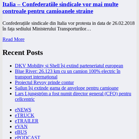
Italia – Confederatiile sindicale vor mai multe
controale pentru camioanele straine
Confederațiile sindicale din Italia vor protesta in data de 26.02.2018
în fața sediului Ministerului Transporturilor…
Read More
Recent Posts
DKV Mobility și Shell își extind parteneriatul european
Blue River: 26.123 km cu un camion 100% electric în
transport internațional
Proiectul Revoy prinde contur
Sailun își extinde gama de anvelope pentru camioane
Lars Ljungström a fost numit director general (CFO) pentru
cellcentric
eNEWS
eTRUCK
eTRAILER
eVAN
eBUS
ePODCAST