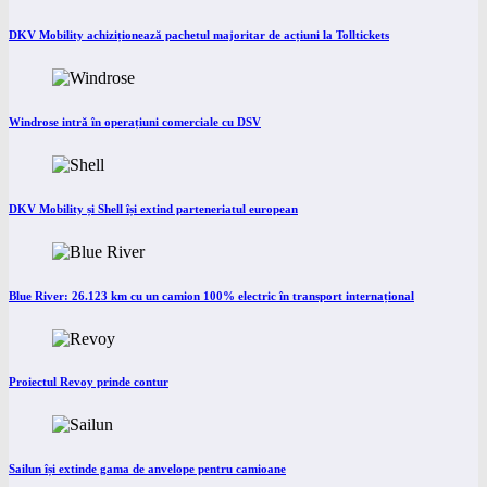
DKV Mobility achiziționează pachetul majoritar de acțiuni la Tolltickets
Windrose intră în operațiuni comerciale cu DSV
DKV Mobility și Shell își extind parteneriatul european
Blue River: 26.123 km cu un camion 100% electric în transport internațional
Proiectul Revoy prinde contur
Sailun își extinde gama de anvelope pentru camioane