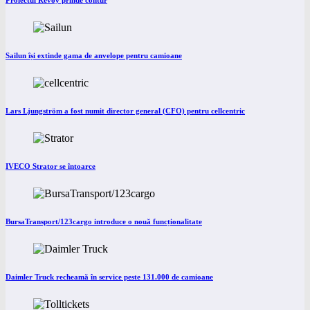
Proiectul Revoy prinde contur
Sailun își extinde gama de anvelope pentru camioane
Lars Ljungström a fost numit director general (CFO) pentru cellcentric
IVECO Strator se întoarce
BursaTransport/123cargo introduce o nouă funcționalitate
Daimler Truck recheamă în service peste 131.000 de camioane