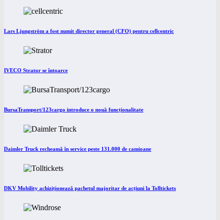
Lars Ljungström a fost numit director general (CFO) pentru cellcentric
IVECO Strator se întoarce
BursaTransport/123cargo introduce o nouă funcționalitate
Daimler Truck recheamă în service peste 131.000 de camioane
DKV Mobility achiziționează pachetul majoritar de acțiuni la Tolltickets