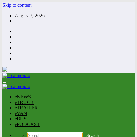
Skip to content
August 7, 2026
eNEWS
eTRUCK
eTRAILER
eVAN
eBUS
ePODCAST