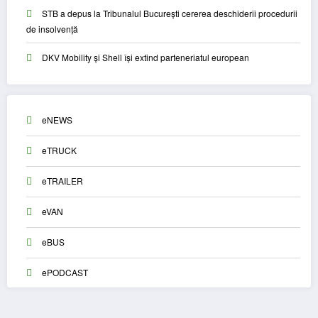
STB a depus la Tribunalul București cererea deschiderii procedurii
de insolvență
DKV Mobility și Shell își extind parteneriatul european
eNEWS
eTRUCK
eTRAILER
eVAN
eBUS
ePODCAST