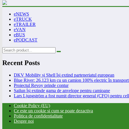
eNEWS
eTRUCK
eTRAILER
eVAN
eBUS
ePODCAST
Recent Posts
DKV Mobility și Shell își extind parteneriatul european
Blue River: 26.123 km cu un camion 100% electric în transport 
Proiectul Revoy prinde contur
Sailun își extinde gama de anvelope pentru camioane
Lars Ljungström a fost numit director general (CFO) pentru cell
Cookie Policy (EU)
Ce este un cookie si cum se poate dezactiva
Politica de confidentialitate
Despre noi