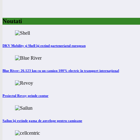
Noutati
DKV Mobility și Shell își extind parteneriatul european
Blue River: 26.123 km cu un camion 100% electric în transport internațional
Proiectul Revoy prinde contur
Sailun își extinde gama de anvelope pentru camioane