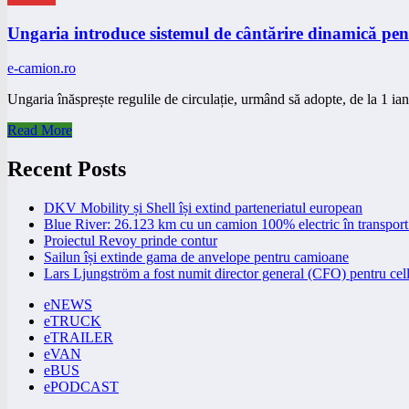
Ungaria introduce sistemul de cântărire dinamică pent
e-camion.ro
Ungaria înăsprește regulile de circulație, urmând să adopte, de la 1 
Read More
Recent Posts
DKV Mobility și Shell își extind parteneriatul european
Blue River: 26.123 km cu un camion 100% electric în transport 
Proiectul Revoy prinde contur
Sailun își extinde gama de anvelope pentru camioane
Lars Ljungström a fost numit director general (CFO) pentru cell
eNEWS
eTRUCK
eTRAILER
eVAN
eBUS
ePODCAST