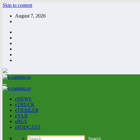
Skip to content
August 7, 2026
eNEWS
eTRUCK
eTRAILER
eVAN
eBUS
ePODCAST