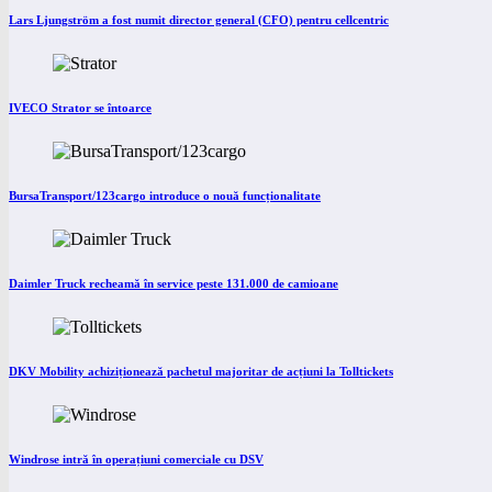
Lars Ljungström a fost numit director general (CFO) pentru cellcentric
IVECO Strator se întoarce
BursaTransport/123cargo introduce o nouă funcționalitate
Daimler Truck recheamă în service peste 131.000 de camioane
DKV Mobility achiziționează pachetul majoritar de acțiuni la Tolltickets
Windrose intră în operațiuni comerciale cu DSV