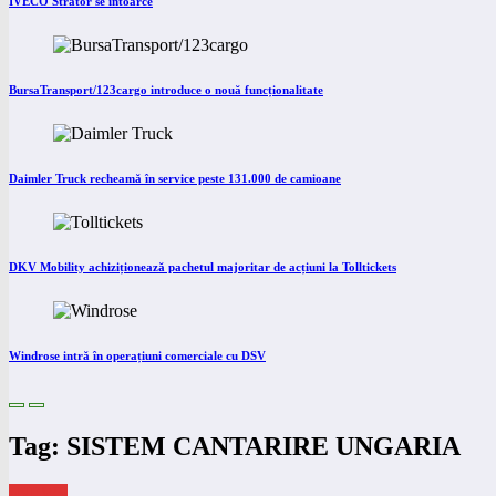
IVECO Strator se întoarce
BursaTransport/123cargo introduce o nouă funcționalitate
Daimler Truck recheamă în service peste 131.000 de camioane
DKV Mobility achiziționează pachetul majoritar de acțiuni la Tolltickets
Windrose intră în operațiuni comerciale cu DSV
Tag: SISTEM CANTARIRE UNGARIA
eNEWS