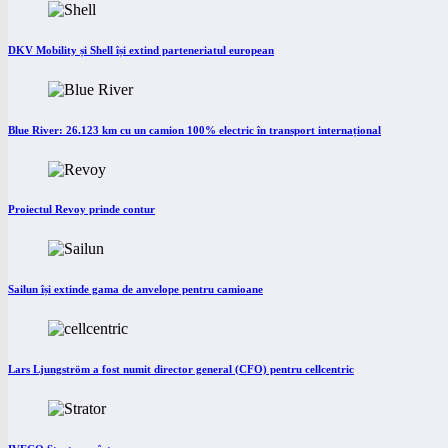
DKV Mobility și Shell își extind parteneriatul european
Blue River: 26.123 km cu un camion 100% electric în transport internațional
Proiectul Revoy prinde contur
Sailun își extinde gama de anvelope pentru camioane
Lars Ljungström a fost numit director general (CFO) pentru cellcentric