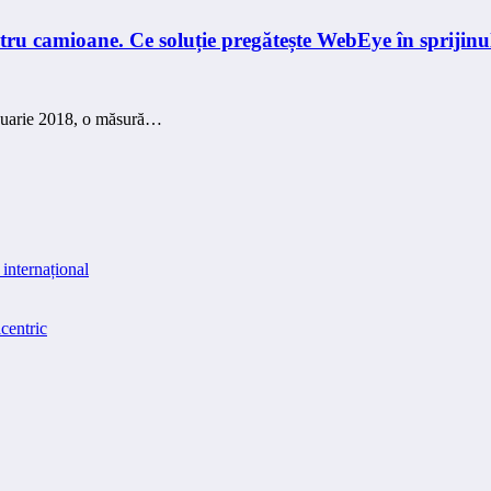
ru camioane. Ce soluție pregătește WebEye în sprijinul
ianuarie 2018, o măsură…
internațional
centric