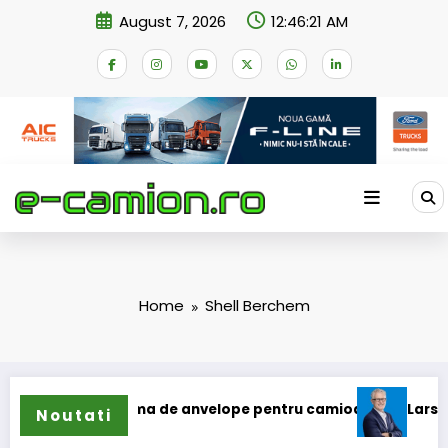
Skip
August 7, 2026
12:46:21 AM
to
content
Home
Shell Berchem
 își extinde gama de anvelope pentru camioane
Lars Ljung
Noutati