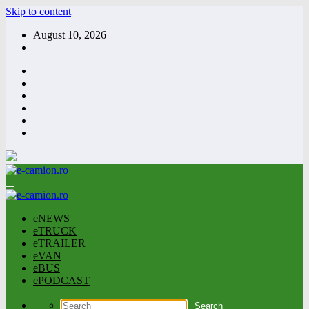
Skip to content
August 10, 2026
eNEWS
eTRUCK
eTRAILER
eVAN
eBUS
ePODCAST