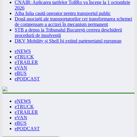
CNAIR: Aplicarea tarifelor TollRo va începe la 1 octombrie
2026
Alba Iulia caută operator pentru transportul public
Două asociații ale transportatorilor cer transformarea schemei
de compensare a accizei în mecanism permanent
STB a depus la Tribunalul București cererea deschiderii
procedurii de insolvență
DKV Mobility și Shell își extind parteneriatul european
eNEWS
eTRUCK
eTRAILER
eVAN
eBUS
ePODCAST
eNEWS
eTRUCK
eTRAILER
eVAN
eBUS
ePODCAST