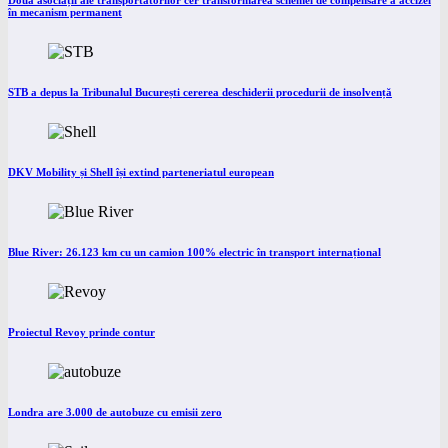
Două asociații ale transportatorilor cer transformarea schemei de compensare a accizei
în mecanism permanent
STB a depus la Tribunalul București cererea deschiderii procedurii de insolvență
DKV Mobility și Shell își extind parteneriatul european
Blue River: 26.123 km cu un camion 100% electric în transport internațional
Proiectul Revoy prinde contur
Londra are 3.000 de autobuze cu emisii zero