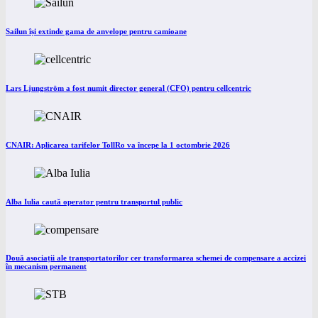
Sailun își extinde gama de anvelope pentru camioane
Lars Ljungström a fost numit director general (CFO) pentru cellcentric
CNAIR: Aplicarea tarifelor TollRo va începe la 1 octombrie 2026
Alba Iulia caută operator pentru transportul public
Două asociații ale transportatorilor cer transformarea schemei de compensare a accizei
în mecanism permanent