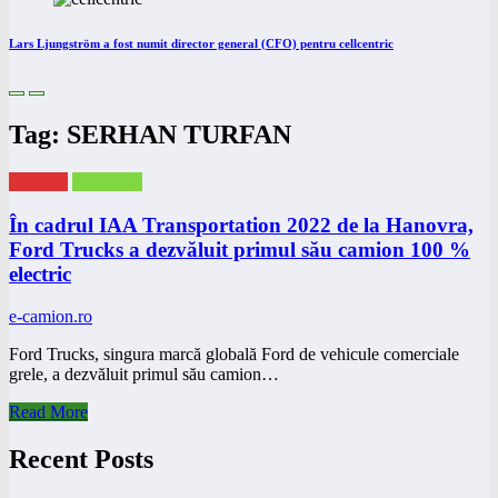
Lars Ljungström a fost numit director general (CFO) pentru cellcentric
Tag: SERHAN TURFAN
eNEWS
eTRUCK
În cadrul IAA Transportation 2022 de la Hanovra,
Ford Trucks a dezvăluit primul său camion 100 %
electric
e-camion.ro
Ford Trucks, singura marcă globală Ford de vehicule comerciale
grele, a dezvăluit primul său camion…
Read More
Recent Posts