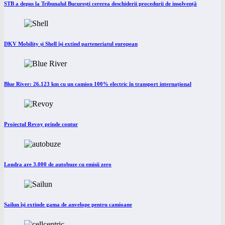
STB a depus la Tribunalul București cererea deschiderii procedurii de insolvență
DKV Mobility și Shell își extind parteneriatul european
Blue River: 26.123 km cu un camion 100% electric în transport internațional
Proiectul Revoy prinde contur
Londra are 3.000 de autobuze cu emisii zero
Sailun își extinde gama de anvelope pentru camioane