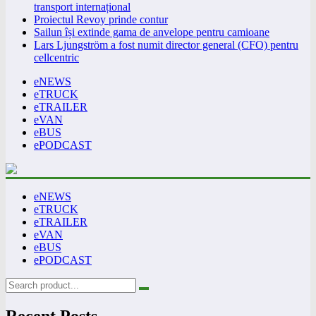
transport internațional
Proiectul Revoy prinde contur
Sailun își extinde gama de anvelope pentru camioane
Lars Ljungström a fost numit director general (CFO) pentru
cellcentric
eNEWS
eTRUCK
eTRAILER
eVAN
eBUS
ePODCAST
eNEWS
eTRUCK
eTRAILER
eVAN
eBUS
ePODCAST
Recent Posts