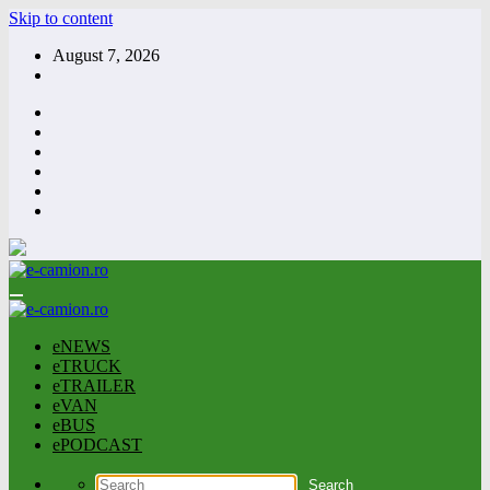
Skip to content
August 7, 2026
eNEWS
eTRUCK
eTRAILER
eVAN
eBUS
ePODCAST