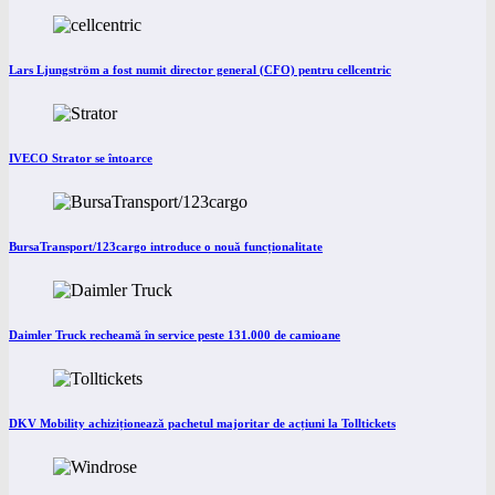
Lars Ljungström a fost numit director general (CFO) pentru cellcentric
IVECO Strator se întoarce
BursaTransport/123cargo introduce o nouă funcționalitate
Daimler Truck recheamă în service peste 131.000 de camioane
DKV Mobility achiziționează pachetul majoritar de acțiuni la Tolltickets