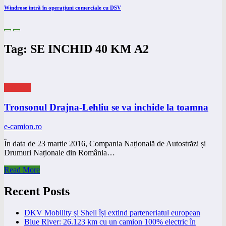
Windrose intră în operațiuni comerciale cu DSV
Tag: SE INCHID 40 KM A2
eNEWS
Tronsonul Drajna-Lehliu se va inchide la toamna
e-camion.ro
În data de 23 martie 2016, Compania Națională de Autostrăzi și
Drumuri Naționale din România…
Read More
Recent Posts
DKV Mobility și Shell își extind parteneriatul european
Blue River: 26.123 km cu un camion 100% electric în