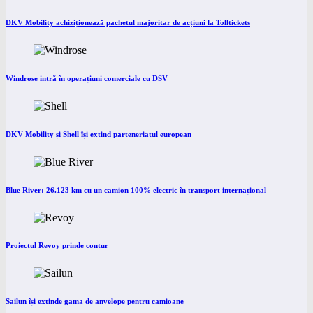
DKV Mobility achiziționează pachetul majoritar de acțiuni la Tolltickets
Windrose intră în operațiuni comerciale cu DSV
DKV Mobility și Shell își extind parteneriatul european
Blue River: 26.123 km cu un camion 100% electric în transport internațional
Proiectul Revoy prinde contur
Sailun își extinde gama de anvelope pentru camioane