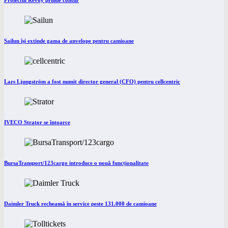
Proiectul Revoy prinde contur
Sailun își extinde gama de anvelope pentru camioane
Lars Ljungström a fost numit director general (CFO) pentru cellcentric
IVECO Strator se întoarce
BursaTransport/123cargo introduce o nouă funcționalitate
Daimler Truck recheamă în service peste 131.000 de camioane