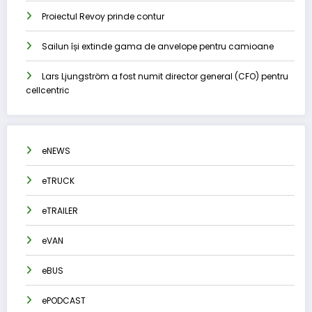
Proiectul Revoy prinde contur
Sailun își extinde gama de anvelope pentru camioane
Lars Ljungström a fost numit director general (CFO) pentru
cellcentric
eNEWS
eTRUCK
eTRAILER
eVAN
eBUS
ePODCAST