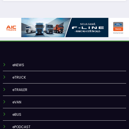
eNEWS
eTRUCK
eTRAILER
eVAN
eBUS
ePODCAST