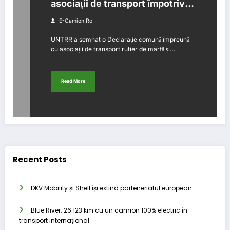
asociații de transport împotriva
aplicării Directivei privind
E-Camion.ro
Detașarea Lucrătorilor
UNTRR a semnat o Declarație comună împreună
cu asociații de transport rutier de marfă și…
Read More
Recent Posts
DKV Mobility și Shell își extind parteneriatul european
Blue River: 26.123 km cu un camion 100% electric în
transport internațional