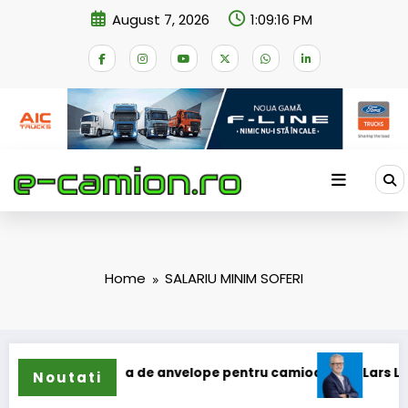
Skip
August 7, 2026
1:09:16 PM
to
content
Home
SALARIU MINIM SOFERI
și extinde gama de anvelope pentru camioane
Lars Ljungst
Noutati